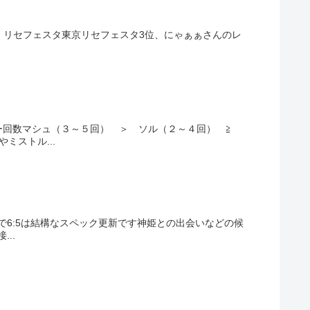
6】 リセフェスタ東京リセフェスタ3位、にゃぁぁさんのレ
ー回数マシュ（３～５回） ＞ ソル（２～４回） ≧
ミストル...
で6:5は結構なスペック更新です神姫との出会いなどの候
..