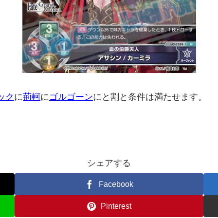
ック
に
荊軻
に
ゴルゴーン
にと割と条件は満たせます。
シェアする
Facebook
Pinterest