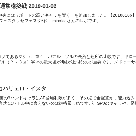
構築戦 2019-01-06
「中央にはサポートの高いキャラを置く」を追加しました。【2018010
フェスタリセフェスタ6位、misakieさんのレポです。...
ロソであるマシュ、寧々、バアル、ソルの長所と短所の比較です。ドロ
ル（２～３回）寧々の最大値が4回が上限なのが重要です。メドゥーサや
カバリェロ・イスタ
宙の3ハンドキャラはAF登場制限が多く、その点で全配置かつ能力込み
能力はバトル中に言えないのは結構厳しめですが、SP0のキャラや、隣接.