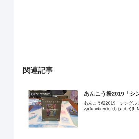
関連記事
あんこう祭2019「シ
Lycee overture
あんこう祭2019「シング
ね(function(b,c,f,g,a,d,e){b.M