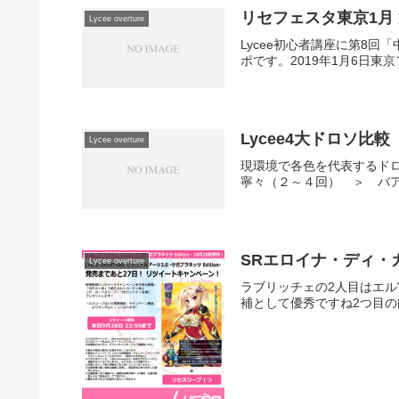
リセフェスタ東京1月 通常
Lycee overture
Lycee初心者講座に第8回
ポです。2019年1月6日東京
Lycee4大ドロソ比較
Lycee overture
現環境で各色を代表するド
寧々（２～４回） ＞ バア
SRエロイナ・ディ・
Lycee overture
ラブリッチェの2人目はエル
補として優秀ですね2つ目の