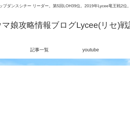
シチー リーダー。第5回LOH39位。2019年Lycee竜王戦2位。201
ウマ娘攻略情報ブログLycee(リセ)戦
記事一覧
youtube