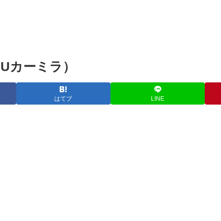
蔵・Uカーミラ）
はてブ
LINE