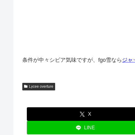
条件が中々シビア気味ですが、fgo雪なら
ジャ
Lycee overture
X
LINE