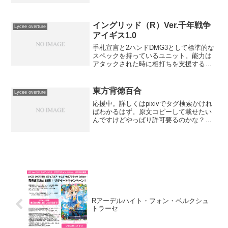
イングリッド（R）Ver.千年戦争
Lycee overture
アイギス1.0
手札宣言と2ハンドDMG3として標準的な
スペックを持っているユニット。能力は
アタックされた時に相打ちを支援する能
力。2ハンド消費してDP-2は少し不足気
味な数値ではあるが、鬼刃姫などと合わ
せれば更に相打ちラインは伸びるだろ
東方背徳百合
Lycee overture
う。アイギス リセ...
応援中。詳しくはpixivでタグ検索かけれ
ばわかるはず。原文コピーして載せたい
んですけどやっぱり許可要るのかな？
←(載せてる奴が言えるセリフではないｗ)
もっと増えろー。
Rアーデルハイト・フォン・ベルクシュ
トラーセ