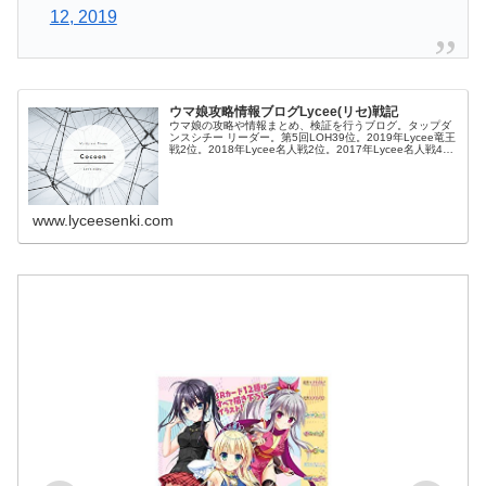
12, 2019
ウマ娘攻略情報ブログLycee(リセ)戦記
ウマ娘の攻略や情報まとめ、検証を行うブログ。タップダ
ンスシチー リーダー。第5回LOH39位。2019年Lycee竜王
戦2位。2018年Lycee名人戦2位。2017年Lycee名人戦4
位。
www.lyceesenki.com