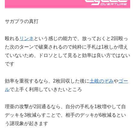
サガプラの真打
殴れる
リンネ
という感じの能力で、放っておくと2回殴っ
た次のターンで破棄されるので純粋に手札は1枚しか増え
ていないため、ドロソとして見ると効率は良い方ではない
です
効率を重視するなら、2枚回収した後に
土岐のぞみ
や
ゴー
ル
で上手く利用していきたいところ
理亜の攻撃が2回通るなら、自分の手札を1枚増やして自
デッキを3枚減らすことで、相手のデッキが6枚減るとい
う謎現象が起きます