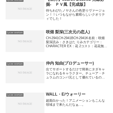
掘- ＰＶ風【完成版】
待ちわびたノヤさんの色塗りヴァージョ
ン！！いつもながら素晴らしいクオリテ
ィでした！
咲畑 梨深(三次元の恋人)
Lycee overture
CH-2941CH-2941BCH-2941K名前：咲畑
梨深読み：さきはた りみカテゴリー：
CHARACTER EX：花 2コスト：花花無無
登場位置：●●●－●－AP：4DP：3SP：2
サポーター ペナルティ 三次元の恋人相手
のイベント・...
仲内 知由(プロデューサー)
Lycee overture
出てサポートするだけで簡単にタダキャ
ラになれるキャラクター。チューア・チ
ュラムのコンバ元として優れているのは
もちろん、才野原 恵やオーリガ、または
お掃除や東儀 白(ローレルリング)など
様々なカードとシナジーを形成していま
す。対策としてはフィ...
WALL・E/ウォーリー
Lycee overture
超面白かった！アニメーションもこんな
領域まで来たんだなぁ…。