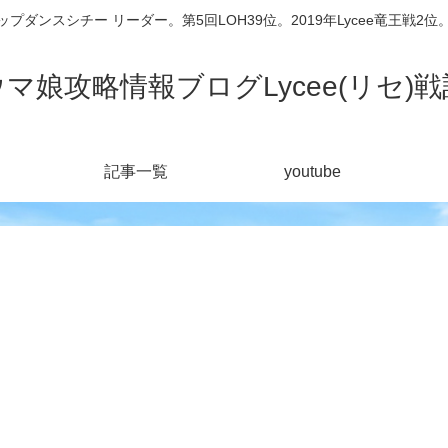
シチー リーダー。第5回LOH39位。2019年Lycee竜王戦2位。201
ウマ娘攻略情報ブログLycee(リセ)戦
記事一覧
youtube