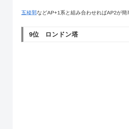
五稜郭
などAP+1系と組み合わせればAP2が
9位 ロンドン塔