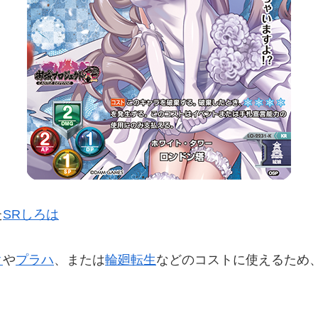
た
SRしろは
ク
や
プラハ
、または
輪廻転生
などのコストに使えるため