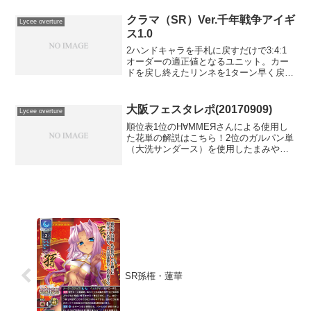
る。行動済み状態にしたとき、次の...
クラマ（SR）Ver.千年戦争アイギ
Lycee overture
ス1.0
2ハンドキャラを手札に戻すだけで3:4:1
オーダーの適正値となるユニット。カー
ドを戻し終えたリンネを1ターン早く戻し
て手札を増やすのを早めたり、アンデル
セン経由で出したりすれば2ハンドキャラ
として運用できるので、手札の枚数が重
大阪フェスタレポ(20170909)
Lycee overture
要となる雪や月...
順位表1位のН∀ММЕЯさんによる使用し
た花単の解説はこちら！2位のガルパン単
（大洗サンダース）を使用したまみやな
がつP氏のレポはこちら！3位のももせさ
んのレポはこちら！4位のMasakiさんの
レポはこちら！という訳で行って参りま
した大阪フ...
SR孫権・蓮華