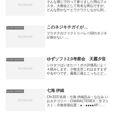
そんな感じで行って参りました岡山フェ
スタ。大都会として有名な岡山ですが、
どんな所かなーとワクワクしながら到
着。こういうのも何ですが、思ってた以
上に大きい感じがしました岡山。姫路よ
りは広々としてますね。前日入りして岡
山カードラボさんで開かれて...
このネジキチガイが…
Lycee overture
プラチナのファクトリーレベ50のネジキ
が倒せない…。
ゆずソフト2.0考察会 天霧夕音
Lycee overture
シロタツはいきたー！ボク評価高いよ！
４積みします。小牧太市これはまずまず
やるやつです。霧風三蔵とこっちとどっ
ちが中Aで強いか試した結果序盤なら夕音
の方が強いですねシロタツそうなのか小
牧太市どっこいどっこいでしょ？Lazyほ
うほうシロタツ三蔵...
七海 伊緒
Lycee overture
CH-3237名前：七海 伊緒読み：ななみ い
おカテゴリー：CHARACTEREX：月 2コ
スト：月無登場位置：●－●●●●AP：
1DP：3SP：2並列思考相手ターン中に使
用する。このキャラを行動済み状態にす