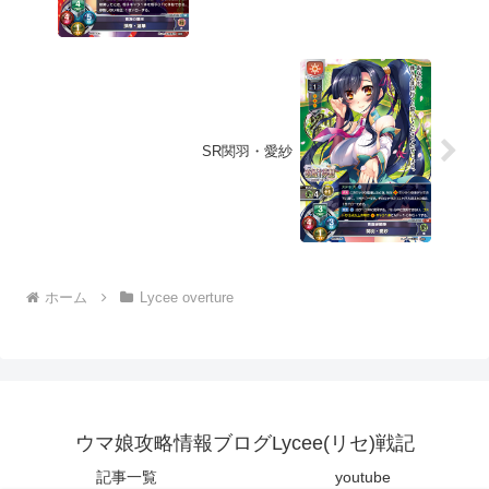
SR関羽・愛紗
ホーム
Lycee overture
ウマ娘攻略情報ブログLycee(リセ)戦記
記事一覧
youtube