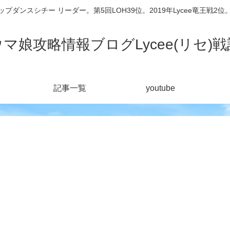
シチー リーダー。第5回LOH39位。2019年Lycee竜王戦2位。201
ウマ娘攻略情報ブログLycee(リセ)戦
記事一覧
youtube