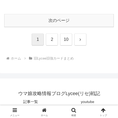
次のページ
次
1
2
10
へ
ホーム
旧Lycee旧強カードまとめ
ウマ娘攻略情報ブログLycee(リセ)戦記
記事一覧
youtube
© 2008 ウマ娘攻略情報ブログLycee(リセ)戦記.
メニュー
ホーム
検索
トップ