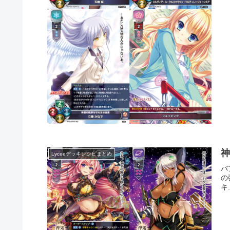
Lyceeデッキレシピまとめ
バ
の
キ.