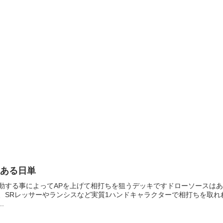
とある日単
動する事によってAPを上げて相打ちを狙うデッキですドローソースは
、SRレッサーやランシスなど実質1ハンドキャラクターで相打ちを取れ
..