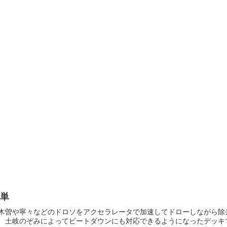
雪単
木曽や寧々などのドロソをアクセラレータで加速してドローしながら除
、土岐のぞみによってビートダウンにも対応できるようになったデッキ