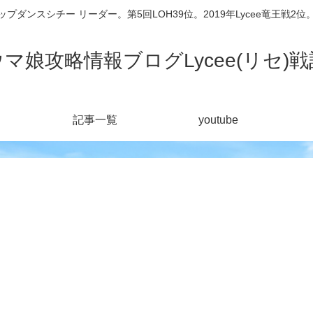
シチー リーダー。第5回LOH39位。2019年Lycee竜王戦2位。201
ウマ娘攻略情報ブログLycee(リセ)戦
記事一覧
youtube