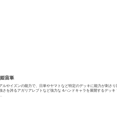
神姫宙単
アルやイズンの能力で、日単やヤマトなど特定のデッキに能力が刺さり
強さを誇るアガリアレプトなど強力な 4ハンドキャラを展開するデッキ
..