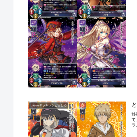
Lyceeデッキレシピまとめ
移
て
ラ.