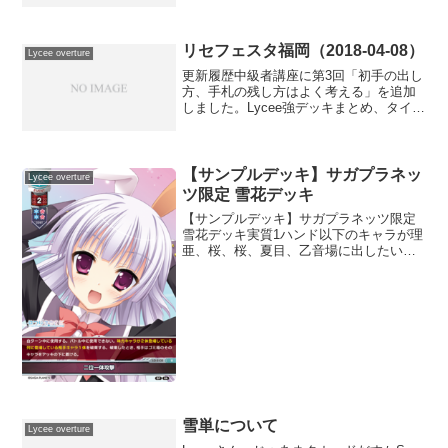
のゴミ箱のカードをランダムに3枚、持ち
主のデッキの一番下に置く。除去メタエ
リア。主にゲームセッ...
リセフェスタ福岡（2018-04-08）
Lycee overture
更新履歴中級者講座に第3回「初手の出し
方、手札の残し方はよく考える」を追加
しました。Lycee強デッキまとめ、タイト
ル別(作品単)デッキまとめを更新しまし
た。福岡フェスタ ＠ハルリセフェスタ
福岡で優勝したハルさんのレポートで
す。リセフェスタ...
【サンプルデッキ】サガプラネッ
Lycee overture
ツ限定 雪花デッキ
【サンプルデッキ】サガプラネッツ限定
雪花デッキ実質1ハンド以下のキャラが理
亜、桜、桜、夏目、乙音場に出したいの
がアーデルハイトと琴吹、相手によって
はシルヴィアこの辺を並べて後は二位一
体攻撃をひたすら桜と琴吹で2ハンドで打
ち続ける感じですね...
雪単について
Lycee overture