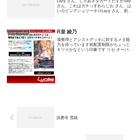
Lazy さん、じゃあネタカードだすかSey
さん、これはガチっすわらじお さん、は
いロビンアシュリーネロLazy さん、刺さ
ると相手は死ぬし、ペコやマシュが環境
に多いなら普通に積める霧風これ、初手
のソル、ペコころせるんですよね
misaki...
R皇 綾乃
Lycee overture
場整理とアシストデッキに対するメタ能
力を持っています前配置制限がちょっと
キツイかなという印象です リセ オーバー
チュア Ver.ネクストン 1.0 ブースターパ
ック (function(b,c,f,g,a,d,e)
{b.MoshimoAff...
須磨寺 雪緒