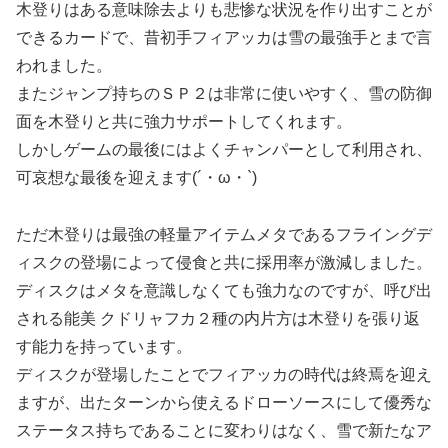
木登りはある意味除去よりも悲惨な状況を作り出すことが
できるカードで、昔初手フィアッカは雪の最強手とまで言
われました。
またジャンプ持ちのＳＰ２は非常に使いやすく、雪の防御
面を木登りと共に強力サポートしてくれます。
しかしゲームの最後にはよくチャンパーとして利用され、
可哀想な最後を迎えます(´・ω・`)
ただ木登りは最強の軽量アイテムメタであるフライングデ
ィスクの登場によって侵食と共に採用率が激減しました。
ディスクはメタを意識しなくても強力なのですが、呼び出
される能美 クドリャフカ２種の内片方は木登りを張り返
す能力を持っています。
ディスクが登場したことでフィアッカの時代は終焉を迎え
ますが、出たターンから使えるドローソースにして優秀な
ステータス持ちであることに変わりはなく、雪で新たなア