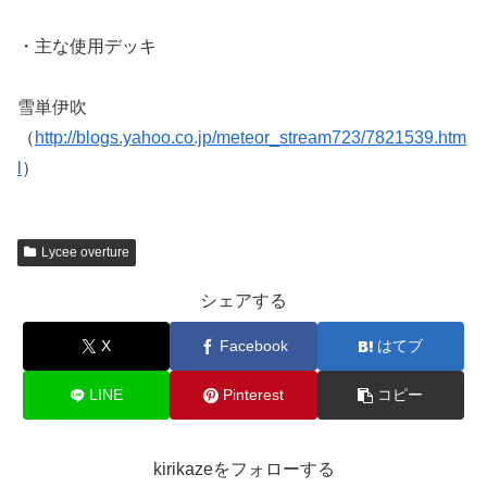
・主な使用デッキ
雪単伊吹
（
http://blogs.yahoo.co.jp/meteor_stream723/7821539.htm
l
）
Lycee overture
シェアする
X
Facebook
はてブ
LINE
Pinterest
コピー
kirikazeをフォローする