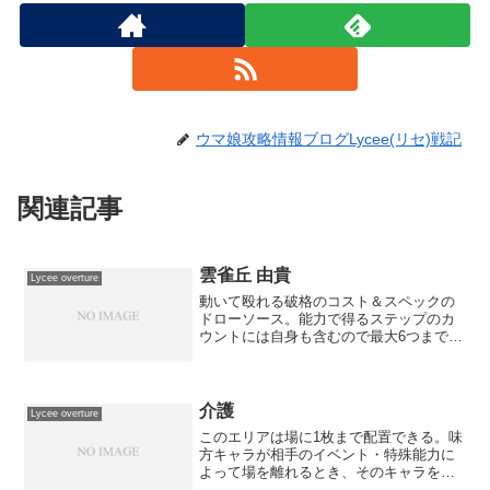
ウマ娘攻略情報ブログLycee(リセ)戦記
関連記事
雲雀丘 由貴
Lycee overture
動いて殴れる破格のコスト＆スペックの
ドローソース。能力で得るステップのカ
ウントには自身も含むので最大6つまで得
ることが可能です。とはいえ序盤の2～3
で十分ドロソとしての役割は果たせま
す。悟史のバットやテレサなどで破棄す
れば凄い効率になります...
介護
Lycee overture
このエリアは場に1枚まで配置できる。味
方キャラが相手のイベント・特殊能力に
よって場を離れるとき、そのキャラを持
ち主の手札に入れる。入れたとき、自分