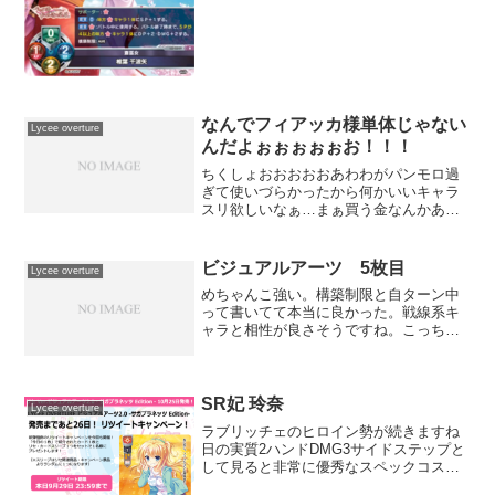
なんでフィアッカ様単体じゃない
Lycee overture
んだよぉぉぉぉぉお！！！
ちくしょおおおおおあわわがパンモロ過
ぎて使いづらかったから何かいいキャラ
スリ欲しいなぁ…まぁ買う金なんかあり
ませんが(´・ω・`)レミリアかフィアッカ
か伊吹の単体スリーヴ出て欲しいとこ
ろ。伊吹で検索かけると萃香しか出てこ
ビジュアルアーツ 5枚目
Lycee overture
ない…(´；ω；｀)...
めちゃんこ強い。構築制限と自ターン中
って書いてて本当に良かった。戦線系キ
ャラと相性が良さそうですね。こっちも
強い。卒業置き場をためながらハンデス
をかけながら場所を開ける事ができます
ね。リンク集Lycee初心者講座通常構築戦
トップデッキまとめ...
SR妃 玲奈
Lycee overture
ラブリッチェのヒロイン勢が続きますね
日の実質2ハンドDMG3サイドステップと
して見ると非常に優秀なスペックコスト
も日日無と色拘束が薄く元々混色向けな