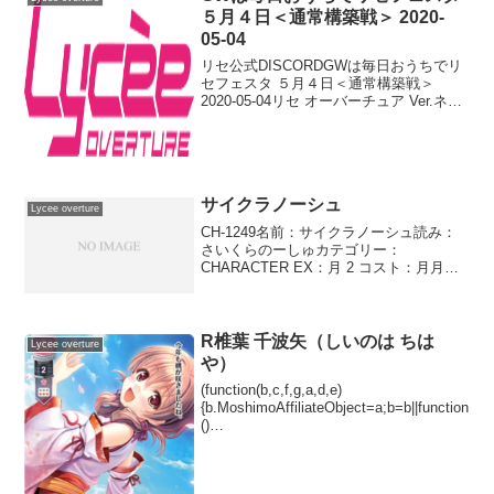
５月４日＜通常構築戦＞ 2020-
05-04
リセ公式DISCORDGWは毎日おうちでリ
セフェスタ ５月４日＜通常構築戦＞
2020-05-04リセ オーバーチュア Ver.ネク
ストン 1.0 ブースターパック
BOX(function(b,c,f,g,a,d,e){b.Moshimo...
サイクラノーシュ
Lycee overture
CH-1249名前：サイクラノーシュ読み：
さいくらのーしゅカテゴリー：
CHARACTER EX：月 2 コスト：月月登
場位置：●●●●●●AP：3DP：3SP：2コン
バージョン:ウェスパシアヌス高速詠唱自
ターン中に使用する。次の自分のウォ
ー...
R椎葉 千波矢（しいのは ちは
Lycee overture
や）
(function(b,c,f,g,a,d,e)
{b.MoshimoAffiliateObject=a;b=b||function
()
{arguments.currentScript=c.currentScript||
c.scripts;(...