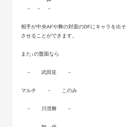
－ － －
相手が中央AFや舞の対面のDFにキャラを出
させることができます。
また↓の盤面なら
－ 武田笙 －
マルチ － このみ
－ 川澄舞 －
－ 智 代 －