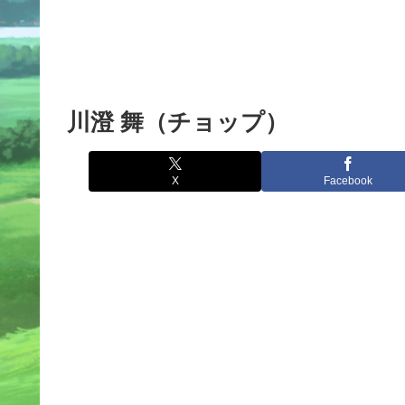
川澄 舞（チョップ）
X
Facebook