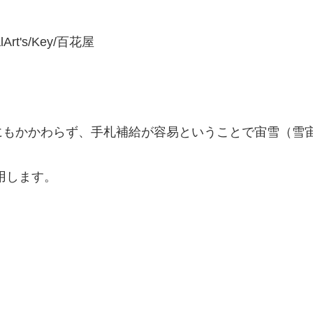
alArt's/Key/百花屋
にもかかわらず、手札補給が容易ということで宙雪（雪
。
用します。