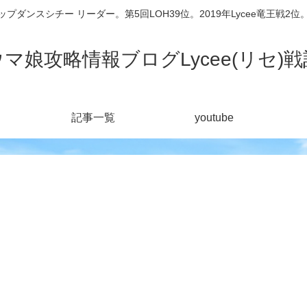
シチー リーダー。第5回LOH39位。2019年Lycee竜王戦2位。201
ウマ娘攻略情報ブログLycee(リセ)戦
記事一覧
youtube