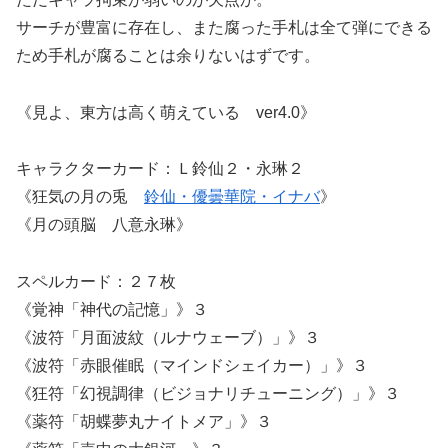
サーチが豊富に存在し、また腐った手札は全て弾にできる
ため手札が腐ることは余りないはずです。
《見よ、東方は高く萌えている ver4.0》
キャラクターカード：Ｌ鈴仙２・永琳２
《狂気の月の兎
鈴仙・優曇華院・イナバ
》
《月の頭脳 八意永琳》
スペルカード：２７枚
《覚神「神代の記憶」》３
《波符「月面波紋（ルナウェーブ）」》３
《波符「赤眼催眠（マインドシェイカー）」》３
《狂符「幻視調律（ビジョナリチューニング）」》３
《薬符「胡蝶夢丸ナイトメア」》３