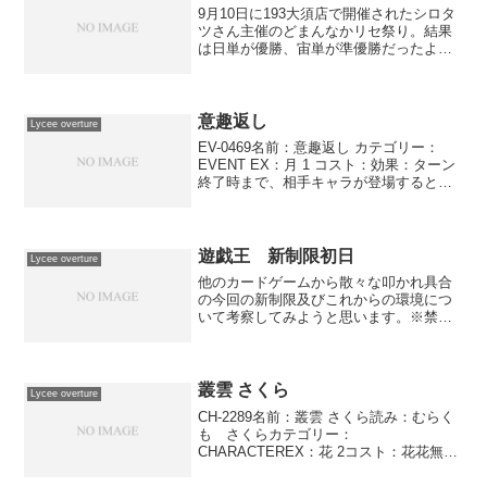
9月10日に193大須店で開催されたシロタ
ツさん主催のどまんなかリセ祭り。結果
は日単が優勝、宙単が準優勝だったよう
で、詳しくはシロタツさんの記事を参
照。マミヤナガツP氏の解説付き動画が非
常によい出来ですね。こちらも是非見て
頂きたい所。リンク...
意趣返し
Lycee overture
EV-0469名前：意趣返し カテゴリー：
EVENT EX：月 1 コスト：効果：ターン
終了時まで、相手キャラが登場すると
き、そのキャラの持つ元の特殊能力はタ
ーン終了時まで失われる。エキスパンシ
ョン：NEXTON 1.0作品：レアリティ：
R...
遊戯王 新制限初日
Lycee overture
他のカードゲームから散々な叩かれ具合
の今回の新制限及びこれからの環境につ
いて考察してみようと思います。※禁止
カード・魔導戦士ブレイカー引いたもの
勝ちカード。魔術師ストラク売れきった
ら即制限 ～狂気の（ryそれはともか
く、彼の意思はライトロー...
叢雲 さくら
Lycee overture
CH-2289名前：叢雲 さくら読み：むらく
も さくらカテゴリー：
CHARACTEREX：花 2コスト：花花無登
場位置：－●●－●●AP：4DP：1SP：1ツ
ンデレ強気メイド 自分の場のエリア1枚