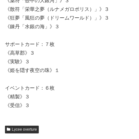
《薬符「壺中の大銀河」》３
《散符「栄華之夢（ルナメガロポリス）」》３
《狂夢「風狂の夢（ドリームワールド）」》３
《錬丹「水銀の海」》３
サポートカード：７枚
《高草郡》３
《実験》３
《姫を隠す夜空の珠》１
イベントカード：６枚
《精製》３
《受信》３
Lycee overture