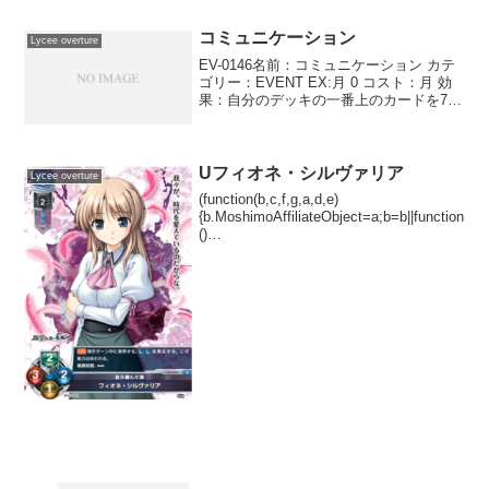
を破棄する。破棄したとき、このキャラ
を未行動...
コミュニケーション
Lycee overture
EV-0146名前：コミュニケーション カテ
ゴリー：EVENT EX:月 0 コスト：月 効
果：自分のデッキの一番上のカードを7枚
公開する。相手はそのうち3枚を選び、破
棄する。残りを自分の手札に入れる。エ
キスパンション：AUGUST 1.0...
Uフィオネ・シルヴァリア
Lycee overture
(function(b,c,f,g,a,d,e)
{b.MoshimoAffiliateObject=a;b=b||function
()
{arguments.currentScript=c.currentScript||
c.scripts;(...