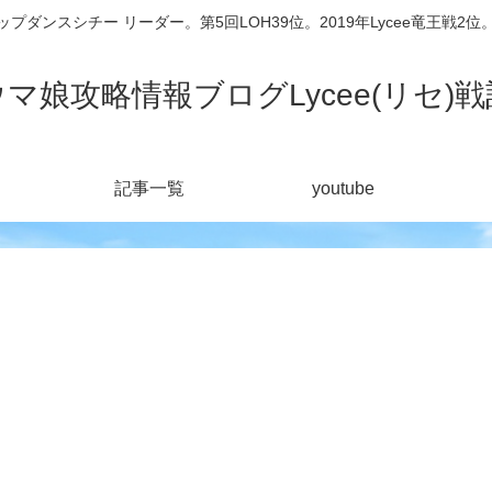
シチー リーダー。第5回LOH39位。2019年Lycee竜王戦2位。201
ウマ娘攻略情報ブログLycee(リセ)戦
記事一覧
youtube