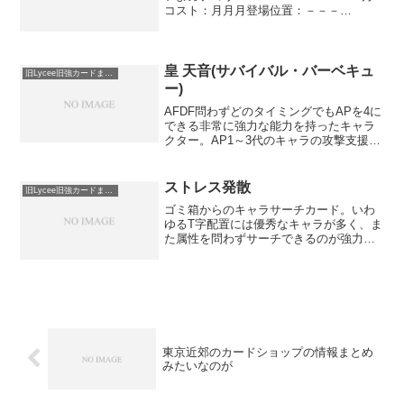
コスト：月月月登場位置：－－－
●●●AP：2DP：3SP：3ペナルティ 道具
を使いこなすこのキャラが登場したと
き、自分の手札またはゴミ箱のアイテ
ム...
皇 天音(サバイバル・バーベキュ
旧Lycee旧強カードまとめ
ー)
AFDF問わずどのタイミングでもAPを4に
できる非常に強力な能力を持ったキャラ
クター。AP1～3代のキャラの攻撃支援も
もちろん強力で、宙の三種の神器などと
相性がよく、相手のDP3以下のアタッカ
ーの攻撃を軒並み相討ちに持っていくこ
ストレス発散
旧Lycee旧強カードまとめ
とができます...
ゴミ箱からのキャラサーチカード。いわ
ゆるT字配置には優秀なキャラが多く、ま
た属性を問わずサーチできるのが強力で
す。代表的なカードとしては、曹操・華
琳、ビッグ・マム、雲雀丘 由貴、朱鷺戸
沙耶、橘 千夏、あーちゃん先輩(部長さ
ん)、沖原 琴羽...
東京近郊のカードショップの情報まとめ
みたいなのが