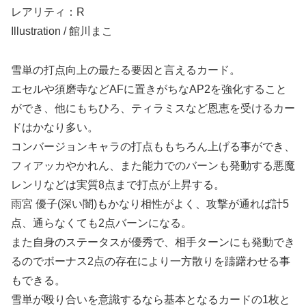
レアリティ：R
Illustration / 館川まこ
雪単の打点向上の最たる要因と言えるカード。
エセルや須磨寺などAFに置きがちなAP2を強化すること
ができ、他にもちひろ、ティラミスなど恩恵を受けるカー
ドはかなり多い。
コンバージョンキャラの打点ももちろん上げる事ができ、
フィアッカやかれん、また能力でのバーンも発動する悪魔
レンリなどは実質8点まで打点が上昇する。
雨宮 優子(深い闇)もかなり相性がよく、攻撃が通れば計5
点、通らなくても2点バーンになる。
また自身のステータスが優秀で、相手ターンにも発動でき
るのでボーナス2点の存在により一方散りを躊躇わせる事
もできる。
雪単が殴り合いを意識するなら基本となるカードの1枚と