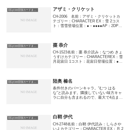
アザミ・クリケット
旧Lycee旧強カードまとめ
CH-2006 名前：アザミ・クリケットカ
テゴリー：CHARACTER EX：雪 2コス
ト：雪雪登場位置：●－●●●●AP：2DP：
2SP：2ムシ使い バトル中に使用できな
い。自分のデッキの内容を見て、雪属性
のイベント1枚を選び、相手に見せ...
棗 恭介
旧Lycee旧強カードまとめ
CH-1523名前：棗 恭介読み：なつめ きょ
うすけカテゴリー：CHARACTEREX：雪
月花宙日 1コスト：花宙日登場位置：●●●
－●－AP：4DP：3SP：2ミッション・ス
タート 自ターン中に使用する。味方キャ
ラ全てを未行動状態にする。...
陸奥 榛名
旧Lycee旧強カードまとめ
条件付きのバーンキャラ。“むつ はる
な”と読みます。隣接していない味方キャ
ラに自分も含まれるので、最大で4点まで
バーンを飛ばすことができます。サーシ
ャ(銀色の百合姫)とあわせて使えば相手タ
ーンに8点バーンという芸当も可能です。
昨今のドロソイ...
白鞘 伊代
旧Lycee旧強カードまとめ
CH-2748名前：白鞘 伊代読み：しらさや
いよカテゴリー：CHARACTER EX：月 2