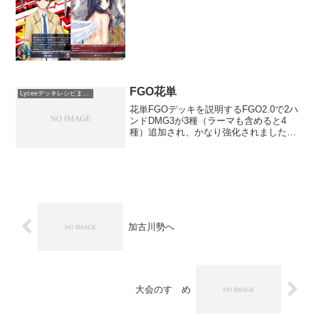
FGO花単
Lyceeデッキレシピまとめ
花単FGOデッキを説明するFGO2.0で2ハ
ンドDMG3が3種（ラーマも含めると4
種）追加され、かなり強化されました。
FGO限定構築で使えるナイチンゲールと
女神の加護が強力なため、FGO限定構築
が流行っています。相変わらず固めるの
は早いので...
加古川勢へ
大会のすゝめ