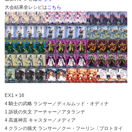
大会結果全レシピは
こちら
EX1 × 16
4 騎士の武略 ランサー／ディルムッド・オディナ
1 訴状の矢文 アーチャー／アタランテ
4 高速神言 キャスター／メディア
4 クランの猟犬 ランサー／クー・フーリン〔プロトタイ