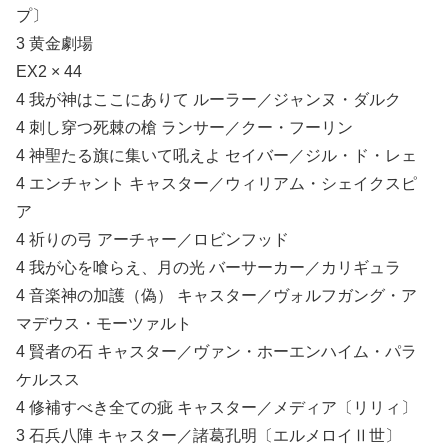
プ〕
3 黄金劇場
EX2 × 44
4 我が神はここにありて ルーラー／ジャンヌ・ダルク
4 刺し穿つ死棘の槍 ランサー／クー・フーリン
4 神聖たる旗に集いて吼えよ セイバー／ジル・ド・レェ
4 エンチャント キャスター／ウィリアム・シェイクスピ
ア
4 祈りの弓 アーチャー／ロビンフッド
4 我が心を喰らえ、月の光 バーサーカー／カリギュラ
4 音楽神の加護（偽） キャスター／ヴォルフガング・ア
マデウス・モーツァルト
4 賢者の石 キャスター／ヴァン・ホーエンハイム・パラ
ケルスス
4 修補すべき全ての疵 キャスター／メディア〔リリィ〕
3 石兵八陣 キャスター／諸葛孔明〔エルメロイⅡ世〕