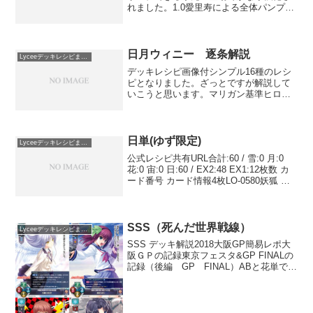
れました。1.0愛里寿による全体パンプで
相変わらずの硬さもあります。東京フェ
スタ&岡山フェスタの記録（後編 岡山フ
ェスタ）ヘルウインド氏による大学選抜
デッキについての詳...
日月ウィニー 逐条解説
Lyceeデッキレシピまとめ
デッキレシピ画像付シンプル16種のレシ
ピとなりました。ざっとですが解説して
いこうと思います。マリガン基準ヒロイ
ンXを引いている ＋ DMG3の2ハンド
キャラクターを2体以上出せるor先手かつ
DMG3が3体並んで初手に佳奈がなくてエ
リナかスイ...
日単(ゆず限定)
Lyceeデッキレシピまとめ
公式レシピ共有URL合計:60 / 雪:0 月:0
花:0 宙:0 日:60 / EX2:48 EX1:12枚数 カ
ード番号 カード情報4枚LO-0580妖狐 エ
リナ・オレゴヴナ・アヴェーンキャラク
ター日日日日日4枚LO-0591明るく素直...
SSS（死んだ世界戦線）
Lyceeデッキレシピまとめ
SSS デッキ解説2018大阪GP簡易レポ大
阪ＧＰの記録東京フェスタ&GP FINALの
記録（後編 GP FINAL）ABと花単で見
る、「アドバンテージ」についてアイギ
ス1.0環境ゆるふわシングルフェスタ名古
屋 2019-03-10 1位F...