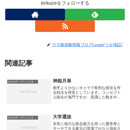
kirikazeをフォローする
ウマ娘攻略情報ブログLycee(リセ)戦記
関連記事
神姫月単
Lyceeデッキレシピまとめ
相手より少ないキャラで有利な状況を作
る戦法を得意としています。コンセプト
上除去が鬼門ですが、意識した動きや対
策を講じていないデッキをいいように弄
べます。妨害が得意な月らしいデッキで
すね。リセフェスタ大阪１２月 シングル
戦 2018-12-1...
大学選抜
Lyceeデッキレシピまとめ
非常に強力な除去能力を持った愛里寿と
サーチできる家元の登場でかなり強化さ