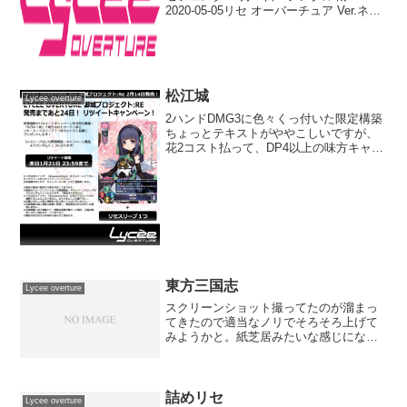
2020-05-05リセ オーバーチュア Ver.ネク
ストン 1.0 ブースターパック
BOX(function(b,c,f,g,a,d,e){b.Moshimo...
松江城
Lycee overture
2ハンドDMG3に色々くっ付いた限定構築
ちょっとテキストがややこしいですが、
花2コスト払って、DP4以上の味方キャラ
が攻撃しているバトル相手のDPを2にす
る能力ですサポート等で上昇したDPも問
答無用で2にできますが、手札1枚に見合
うかどうか...
東方三国志
Lycee overture
スクリーンショット撮ってたのが溜まっ
てきたので適当なノリでそろそろ上げて
みようかと。紙芝居みたいな感じになる
んだろうなぁと思いつつ。とりあえずシ
ナリオ選択画面とか↓シナリオナンバー追
加できるのに後で気付く罠ｗおかげてシ
ナリオ1を上書きとかか...
詰めリセ
Lycee overture