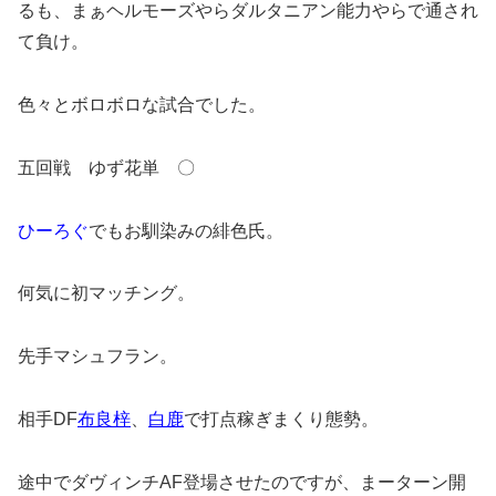
るも、まぁヘルモーズやらダルタニアン能力やらで通され
て負け。
色々とボロボロな試合でした。
五回戦 ゆず花単 〇
ひーろぐ
でもお馴染みの緋色氏。
何気に初マッチング。
先手マシュフラン。
相手DF
布良梓
、
白鹿
で打点稼ぎまくり態勢。
途中でダヴィンチAF登場させたのですが、まーターン開