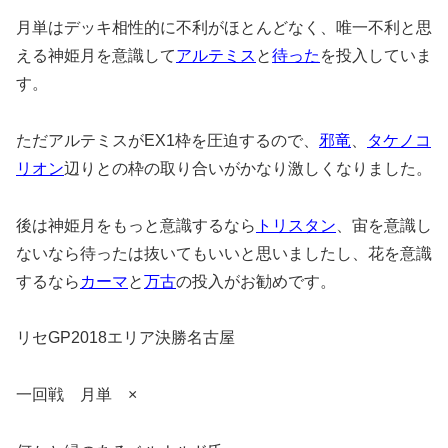
月単はデッキ相性的に不利がほとんどなく、唯一不利と思
える神姫月を意識して
アルテミス
と
待った
を投入していま
す。
ただアルテミスがEX1枠を圧迫するので、
邪竜
、
タケノコ
リオン
辺りとの枠の取り合いがかなり激しくなりました。
後は神姫月をもっと意識するなら
トリスタン
、宙を意識し
ないなら待ったは抜いてもいいと思いましたし、花を意識
するなら
カーマ
と
万古
の投入がお勧めです。
リセGP2018エリア決勝名古屋
一回戦 月単 ×