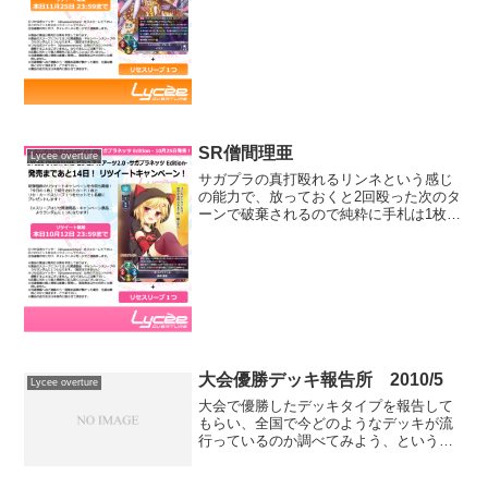
の数が多いデッキは結構事故るのでサー
チが追加されるのはとても有難いですね
場に出た時点で1ハンド相当なので対面を
合わせるのは難し...
SR僧間理亜
Lycee overture
サガプラの真打殴れるリンネという感じ
の能力で、放っておくと2回殴った次のタ
ーンで破棄されるので純粋に手札は1枚し
か増えていないため、ドロソとして見る
と効率は良い方ではないです効率を重視
するなら、2枚回収した後に土岐のぞみや
ゴールで上手く利用...
大会優勝デッキ報告所 2010/5
Lycee overture
大会で優勝したデッキタイプを報告して
もらい、全国で今どのようなデッキが流
行っているのか調べてみよう、という企
画です。協力して頂ける方はコメント欄
にて以下のようにコメントを頂けるとあ