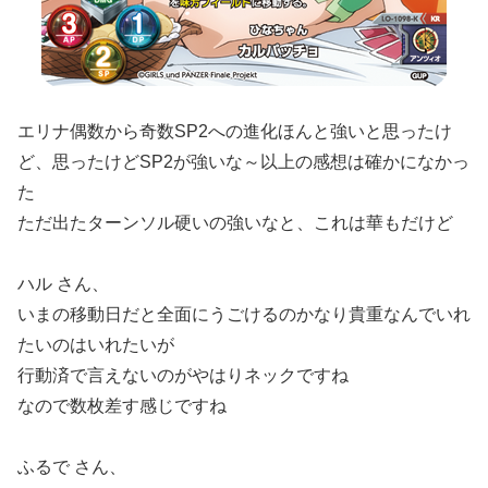
エリナ偶数から奇数SP2への進化ほんと強いと思ったけ
ど、思ったけどSP2が強いな～以上の感想は確かになかっ
た
ただ出たターンソル硬いの強いなと、これは華もだけど
ハル さん、
いまの移動日だと全面にうごけるのかなり貴重なんでいれ
たいのはいれたいが
行動済で言えないのがやはりネックですね
なので数枚差す感じですね
ふるで さん、