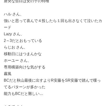
唐突な告白は女の子の特権
ハル さん、
強いと思って喜んで４投したら１回も出さなくて泣いたカ
ード
Lazy さん、
2～3だとおもっている
らじお さん、
移動日にはつまんかな
ホーユー さん、
専用構築向けな気がする
霧風
BCだと秋山最後に出すよりR安藤をSR安藤で踏んで喋っ
てるパターンが多かった
能力もBCだと難しい…