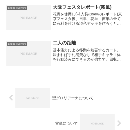
りがたいです。例1：雪単伊吹ちひろ3、
シュート3、エセルは入...
大阪フェスタレポート(霧風)
Lycee overture
花月を使用し6-1入賞のseyのレポート(東
京フェスタ後、日単、花単、宙単の全て
に有利を付ける混色デッキを作ろうと頑
張ってましたが、いかんせん混色に対す
るカルデアスが強過ぎて無理無理状態。
特に関西は関東よりカルデアス率が高い
印象でどうしたも...
二人の距離
Lycee overture
基本能力による移動を妨害するカード。
決まれば手札消費なしで相手キャラ１体
を行動済みにできるのが強力で、回収で
このカード自身を回収できたりすると相
手はしぶい顔をする事でしょう。主な対
策としては九門 恵やフィリなどが挙げら
れます。入手方法EV-...
聖グロリアーナについて
雪単について