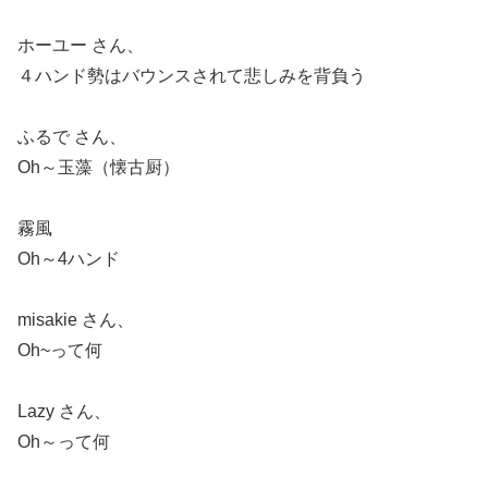
ホーユー さん、
４ハンド勢はバウンスされて悲しみを背負う
ふるで さん、
Oh～玉藻（懐古厨）
霧風
Oh～4ハンド
misakie さん、
Oh~って何
Lazy さん、
Oh～って何