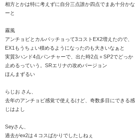
相方とかは特に考えずに自分三点誰か四点でまあ十分かな
ーと
霧風
アンチョビとカルパッチョって3コストEX2増えたので、
EX1もうちょい積めるようになったのも大きいなぁと
実質3ハンド4点パンチャーで、出た時2点＋SP2でどっか
止めるっていう。SRエリナの攻めバージョン
ほんまずるい
らじお さん、
去年のアンチョビ感覚で使えるけど、奇数多目にできる感
じはよし
Seyさん、
過去がex2は４コスばかりでしたしねぇ