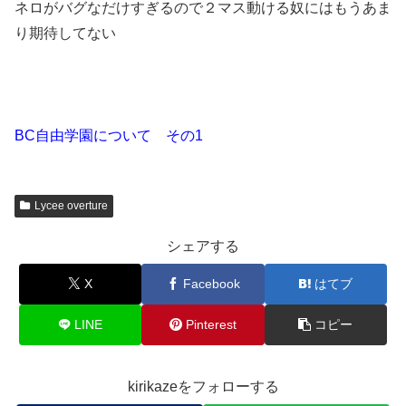
ネロがバグなだけすぎるので２マス動ける奴にはもうあま
り期待してない
BC自由学園について その1
Lycee overture
シェアする
X
Facebook
はてブ
LINE
Pinterest
コピー
kirikazeをフォローする