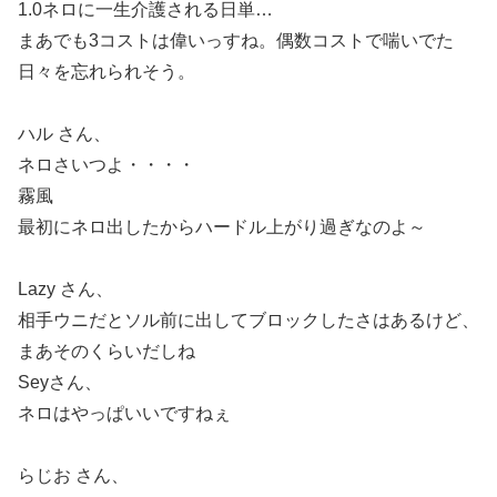
1.0ネロに一生介護される日単…
まあでも3コストは偉いっすね。偶数コストで喘いでた
日々を忘れられそう。
ハル さん、
ネロさいつよ・・・・
霧風
最初にネロ出したからハードル上がり過ぎなのよ～
Lazy さん、
相手ウニだとソル前に出してブロックしたさはあるけど、
まあそのくらいだしね
Seyさん、
ネロはやっぱいいですねぇ
らじお さん、