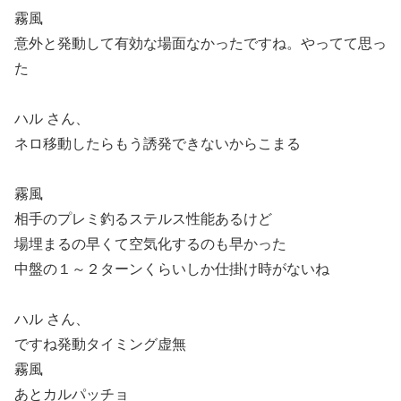
霧風
意外と発動して有効な場面なかったですね。
やってて思っ
た
ハル さん、
ネロ移動したらもう誘発できないから
こまる
霧風
相手のプレミ釣るステルス性能あるけど
場埋まるの早くて空気化するのも早かった
中盤の１～２ターンくらいしか仕掛け時がないね
ハル さん、
ですね
発動タイミング虚無
霧風
あとカルパッチョ