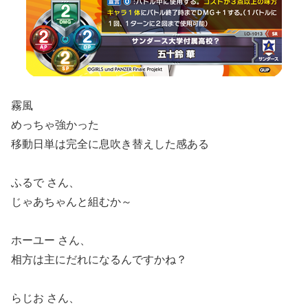
霧風
めっちゃ強かった
移動日単は完全に息吹き替えした感ある
ふるで さん、
じゃあちゃんと組むか～
ホーユー さん、
相方は主にだれになるんですかね？
らじお さん、