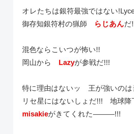
オレたちは銀符最強ではない!Lyce
御存知銀符村の猟師
らじあん
だ!
混色ならこいつが怖い!!
岡山から
Lazy
が参戦だ!!!
特に理由はないッ 王が強いのは当
リセ星にはないしょだ!!! 地球降
misakie
がきてくれた―――!!!