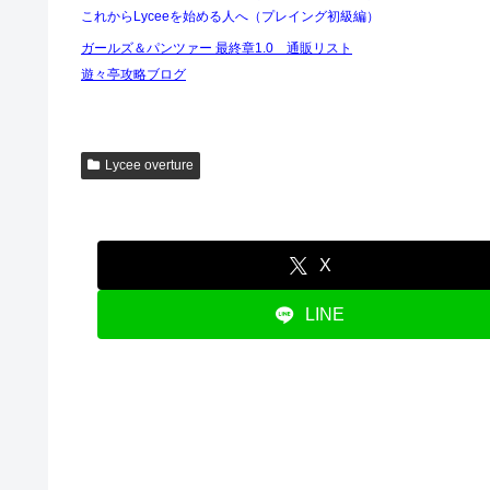
これからLyceeを始める人へ（プレイング初級編）
ガールズ＆パンツァー 最終章1.0 通販リスト
遊々亭攻略ブログ
Lycee overture
X
LINE