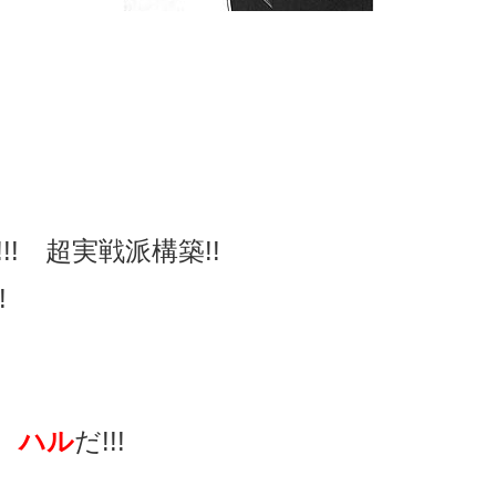
! 超実戦派構築!!
!
長
ハル
だ!!!