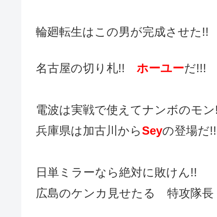
輪廻転生はこの男が完成させた!!
名古屋の切り札!!
ホーユー
だ!!!
電波は実戦で使えてナンボのモン!!
兵庫県は加古川から
Sey
の登場だ!!
日単ミラーなら絶対に敗けん!!
広島のケンカ見せたる 特攻隊