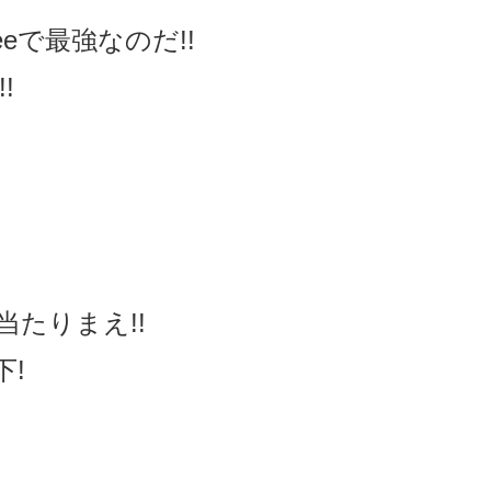
eで最強なのだ!!
!!
たりまえ!!
下!