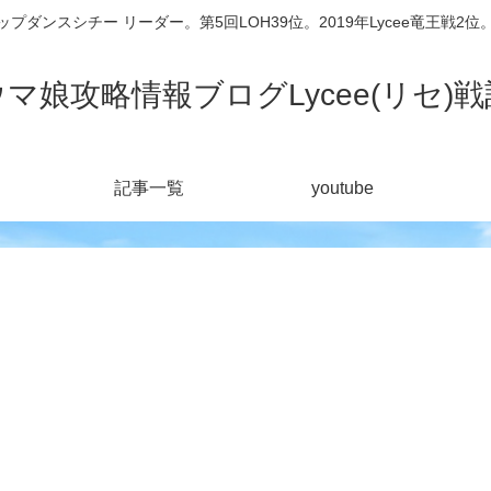
シチー リーダー。第5回LOH39位。2019年Lycee竜王戦2位。201
ウマ娘攻略情報ブログLycee(リセ)戦
記事一覧
youtube