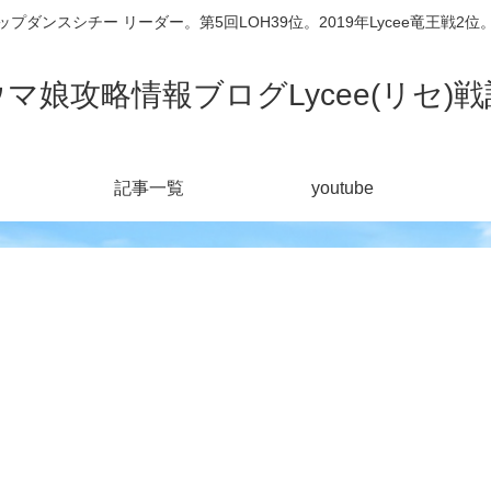
シチー リーダー。第5回LOH39位。2019年Lycee竜王戦2位。201
ウマ娘攻略情報ブログLycee(リセ)戦
記事一覧
youtube