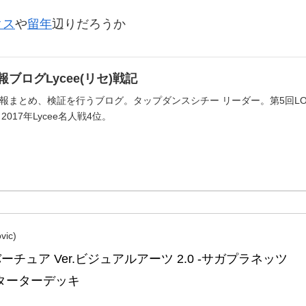
クス
や
留年
辺りだろうか
ブログLycee(リセ)戦記
まとめ、検証を行うブログ。タップダンスシチー リーダー。第5回LOH39位
2017年Lycee名人戦4位。
ic)
ーチュア Ver.ビジュアルアーツ 2.0 -サガプラネッツ 
- スターターデッキ