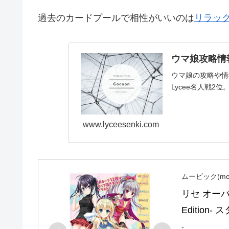
過去のカードプールで相性がいいのは
リラッ
ウマ娘攻略情報
ウマ娘の攻略や情報
Lycee名人戦2位。
www.lyceesenki.com
ムービック(mov
リセ オーバ
Edition
-