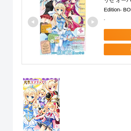
リセ オーバ
Edition- B
-