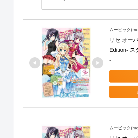
ムービック(mov
リセ オーバ
Edition
-
ムービック(mov