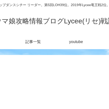
シチー リーダー。第5回LOH39位。2019年Lycee竜王戦2位。201
ウマ娘攻略情報ブログLycee(リセ)戦
記事一覧
youtube