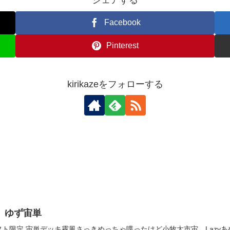
シェアする
Facebook
Pinterest
kirikazeをフォローする
会 ゆず宙単
ト限定 宙単デッキ霧風さっきめっちゃ喋ったけど小牧太市宙…Lazy