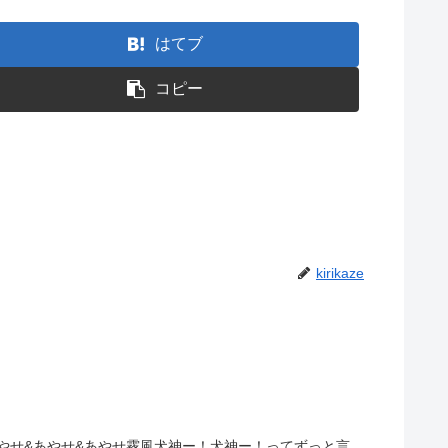
はてブ
コピー
kirikaze
あやせ&あやせ&あやせ霧風犬神ー！犬神ー！ってずっと言