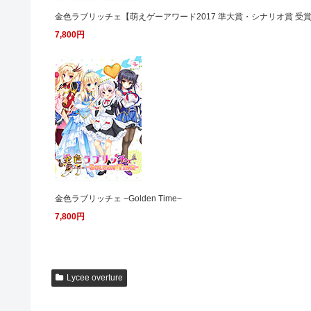
金色ラブリッチェ【萌えゲーアワード2017 準大賞・シナリオ賞 受
7,800円
金色ラブリッチェ −Golden Time−
7,800円
Lycee overture