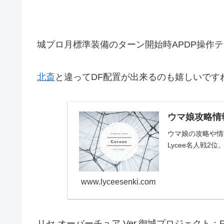
城プロ月標準装備のターン開始時APDP操作
北斎
と違ってDF配置が出来るのも嬉しいです
ウマ娘攻略情報
ウマ娘の攻略や情報
Lycee名人戦2位。
www.lyceesenki.com
リセ オーバーチュア Ver.御城プロジェクト：RE