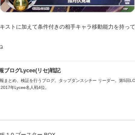
テキストに加えて条件付きの相手キャラ移動能力を持っ
ね
ブログLycee(リセ)戦記
まとめ、検証を行うブログ。タップダンスシチー リーダー。第5回LOH39位
2017年Lycee名人戦4位。
 1.0 ブースター BOX