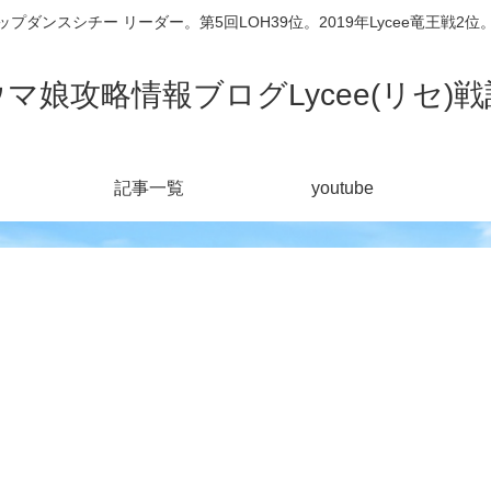
シチー リーダー。第5回LOH39位。2019年Lycee竜王戦2位。201
ウマ娘攻略情報ブログLycee(リセ)戦
記事一覧
youtube