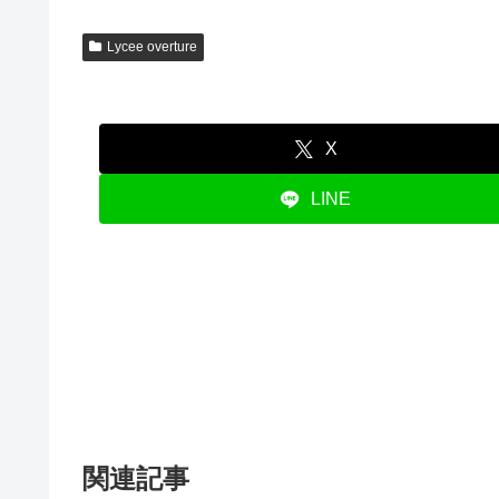
Lycee overture
X
LINE
関連記事