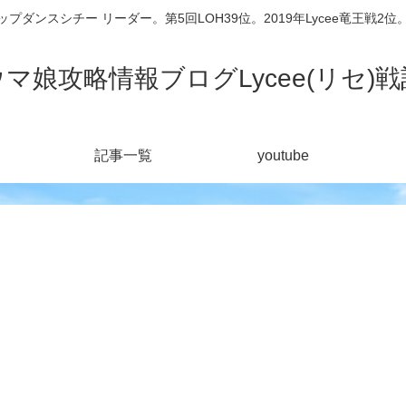
シチー リーダー。第5回LOH39位。2019年Lycee竜王戦2位。201
ウマ娘攻略情報ブログLycee(リセ)戦
記事一覧
youtube