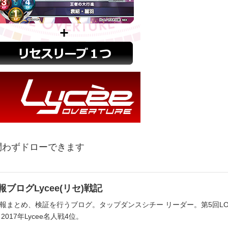
問わずドローできます
ブログLycee(リセ)戦記
まとめ、検証を行うブログ。タップダンスシチー リーダー。第5回LOH39位
2017年Lycee名人戦4位。