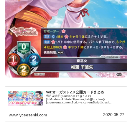
Ver.オーガスト2.0 公開カードまとめ
雪月花宙日(function(b,c,f,g,a,d,e)
{b.MoshimoAffiliateObject=a;b=b||function()
{arguments.currentScript=c.currentScript||c.scri...
2020.05.27
www.lyceesenki.com