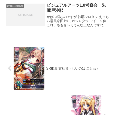
殊能力はキャラの登場を宣言...
ビジュアルアーツ1.0考察会 朱
Lycee overture
鷺戸沙耶
かばぷ悩むのですが 沙耶シロタツ えっち
ぃ霧風今回1位これシロタツ ワイ、２位
これ。ももせへぇそんな上なんですねみ
んな…霧風わかりやすくパワーって書い
てあるから、あと5弾くらいは付き合いそ
うだなってシロタツ ごめん、３位だった
わ（サイステが...
SR椎葉 古杜音（しいのは ことね）