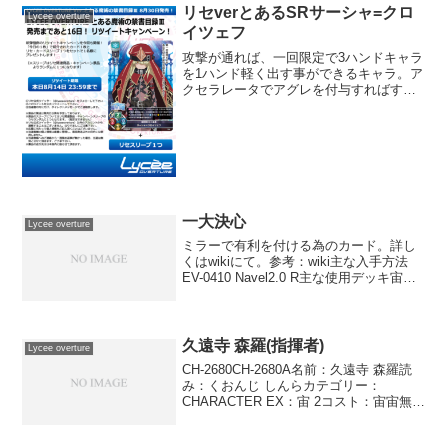
リセverとあるSRサーシャ=クロ
Lycee overture
イツェフ
攻撃が通れば、一回限定で3ハンドキャラ
を1ハンド軽く出す事ができるキャラ。ア
クセラレータでアグレを付与すればすん
なり攻撃を通す事ができそうです。ワン
ダーハートと同様に、相手の2ハンド
dmg3の対面に出せる2ハンドap3としての
役割が持てるの...
一大決心
Lycee overture
ミラーで有利を付ける為のカード。詳し
くはwikiにて。参考：wiki主な入手方法
EV-0410 Navel2.0 R主な使用デッキ宙花
日系デッキ
久遠寺 森羅(指揮者)
Lycee overture
CH-2680CH-2680A名前：久遠寺 森羅読
み：くおんじ しんらカテゴリー：
CHARACTER EX：宙 2コスト：宙宙無無
登場位置：●●●－●－AP：4DP：3SP：1
アタッカーディフェンダー指揮者 この特