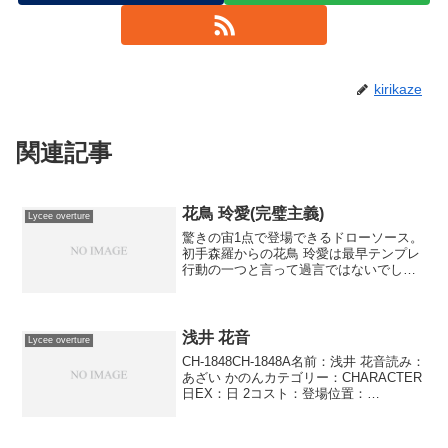
kirikaze
関連記事
花鳥 玲愛(完璧主義)
Lycee overture
驚きの宙1点で登場できるドローソース。
初手森羅からの花鳥 玲愛は最早テンプレ
行動の一つと言って過言ではないでしょ
う。宙1点であることは荒耶 宗蓮や活人
形からの登場にも活用できます。能力は
選択型なので混色でのコスト用意などが
楽になる利点があり...
浅井 花音
Lycee overture
CH-1848CH-1848A名前：浅井 花音読み：
あざい かのんカテゴリー：CHARACTER
日EX：日 2コスト：登場位置：
●●●●●●AP：4DP：2SP：1コンバージョ
ン:浅井花音ジャンプ 氷の上の’’魔王’’相手
が使用代償がコス...