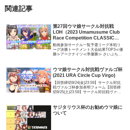
関連記事
第27回ウマ娘サークル対抗戦
ウマ娘
LOH（2023 Umamusume Club
Race Competition CLASSIC）
大会レポート
動画参加サークル一覧予選リーグ本戦リ
ーグ決勝トーナメント大会結果TOP3≪優
勝≫アークナイツ≪準優勝≫ さいぷち
っ！≪第三位≫ よめみ酒場Best8さいぷ
ちふぁーむYu2uR1h4あーくないつΔアル
カトラズFirst ship大会結果（個人...
ウマ娘サークル対抗戦ヴァルゴ杯
ウマ娘
(2021 URA Circle Cup Virgo)
【回答締切9/24(金)23:59】サークル対抗
戦ヴァルゴ杯参加表明フォーム【回答締
切9/25(土)23:59】サークル対抗戦ヴァル
ゴ杯参加者用入力フォーム前回大会
サジタリウス杯のお勧めウマ娘に
ウマ娘
ついて