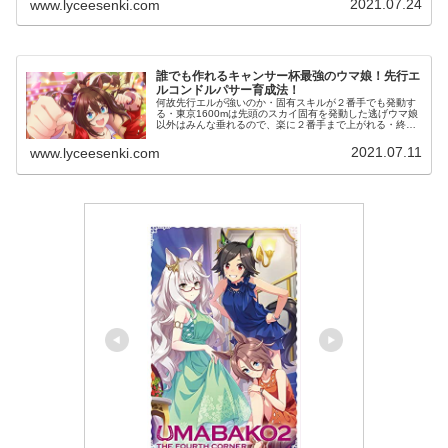
2021.07.24
www.lyceesenki.com
誰でも作れるキャンサー杯最強のウマ娘！先行エ
ルコンドルパサー育成法！
何故先行エルが強いのか・固有スキルが２番手でも発動す
る・東京1600mは先頭のスカイ固有を発動した逃げウマ娘
以外はみんな垂れるので、楽に２番手まで上がれる・終盤
がほぼ直線のみのため、コーナー系スキルで逃げウマ娘と
の差を詰めることができる・中...
2021.07.11
www.lyceesenki.com