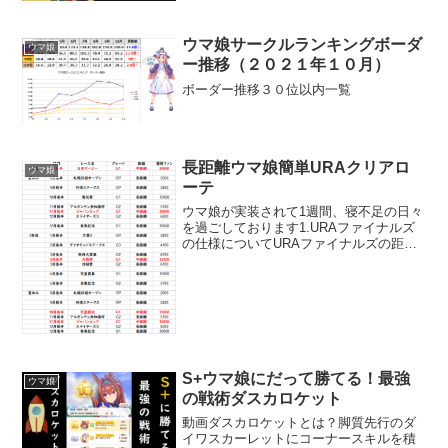
ウマ娘サークルランキングボーダ
ウマ娘
ー推移（２０２１年１０月）
ボーダー推移３０位以内一覧
長距離ウマ娘簡単URAクリアロ
ウマ娘
ーテ
ウマ娘が実装されて1週間、寝不足の日々
を過ごしております1.URAファイナルズ
の仕様についてURAファイナルズの距離
設定は、それまでに一番走った（成績の
影響は未検証）種類のレースになります
（多分おそらく）長距離レース出走数
＞ 中距離レース...
S+ウマ娘にだって勝てる！最強
ウマ娘
の戦術ダスカロケット
動画ダスカロケットとは？脚質先行のダ
イワスカーレットにコーナースキルを積