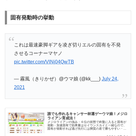
固有発動時の挙動
これは最速豪脚ギアを凌ぎ切りエルの固有を不発
させるコーナーマヤノ
pic.twitter.com/VlNj04QwTB
— 霧風（きりかぜ）@ウマ娘 (@kk___)
July 24,
2021
誰でも作れるキャンサー杯運ゲーウマ娘！メジロ
ライアン育成法！
メジロライアンの強み・６位の状態で終盤に入ると固有が
発動・加速固有で効果量はセイウンスカイと一緒なので、
固有が発動すれば逃げ先行には脚質の差で勝ちやすい・固
有が発動しなかったとしても、豪脚、一陣の風＋紅焔ギア
など他にも勝ち筋を用意できる育成...