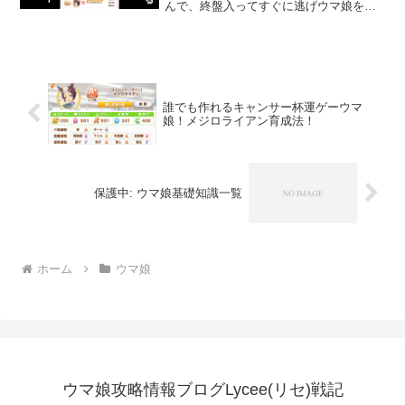
んで、終盤入ってすぐに逃げウマ娘を抜
いて先頭に立つことで固有を発動させ、
固有の加速によってラストスパートで一
気に引き離す戦術ダスカロケットが決ま
る条件結論京都３２００ｍ...
誰でも作れるキャンサー杯運ゲーウマ
娘！メジロライアン育成法！
保護中: ウマ娘基礎知識一覧
ホーム
ウマ娘
ウマ娘攻略情報ブログLycee(リセ)戦記