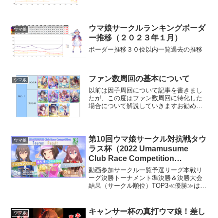
ウマ娘サークルランキングボーダ
ウマ娘
ー推移（２０２３年１月）
ボーダー推移３０位以内一覧過去の推移
ファン数周回の基本について
ウマ娘
以前は因子周回について記事を書きまし
たが、この度はファン数周回に特化した
場合について解説していきますお勧めウ
マ娘マルゼンスキー距離適性：短距離B
マイルA 中距離B 長距離C固有スキル
は東京1600や京都3000～3200以外なら概
ね強力短...
第10回ウマ娘サークル対抗戦タウ
ウマ娘
ラス杯（2022 Umamusume
Club Race Competition
Taurus）大会レポート
動画参加サークル一覧予選リーグ本戦リ
ーグ決勝トーナメント準決勝＆決勝大会
結果（サークル順位）TOP3≪優勝≫はち
みーぶれいく。≪準優勝≫ タップダンス
シチー≪第三位≫ ジャッジメントですの
Best9アークナイツ晴れる屋牧場スカイシ
キャンサー杯の真打ウマ娘！差し
ウマ娘
ンボルMi...