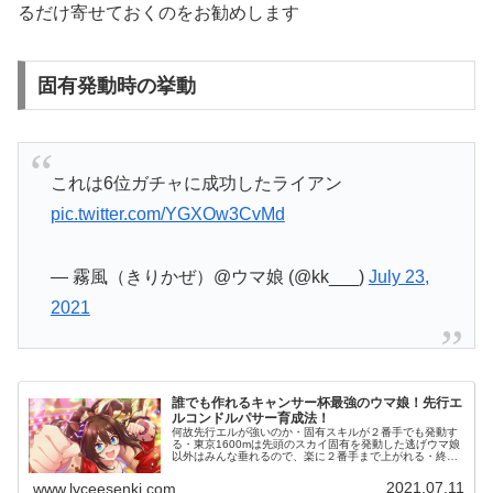
るだけ寄せておくのをお勧めします
固有発動時の挙動
これは6位ガチャに成功したライアン
pic.twitter.com/YGXOw3CvMd
— 霧風（きりかぜ）@ウマ娘 (@kk___)
July 23,
2021
誰でも作れるキャンサー杯最強のウマ娘！先行エ
ルコンドルパサー育成法！
何故先行エルが強いのか・固有スキルが２番手でも発動す
る・東京1600mは先頭のスカイ固有を発動した逃げウマ娘
以外はみんな垂れるので、楽に２番手まで上がれる・終盤
がほぼ直線のみのため、コーナー系スキルで逃げウマ娘と
の差を詰めることができる・中...
2021.07.11
www.lyceesenki.com