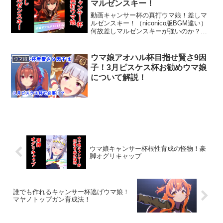
マルゼンスキー！
動画キャンサー杯の真打ウマ娘！差しマ
ルゼンスキー！（niconico版BGM違い）
何故差しマルゼンスキーが強いのか？・
固有の発動条件が最終コーナー【以降】
であり、逃げ先行だと最終コーナーで発
動して終盤まで効果が持たないのであま
ウマ娘アオハル杯目指せ賢さ9因
ウマ娘
り意味がないが...
子！3月ピスケス杯お勧めウマ娘
について解説！
ウマ娘キャンサー杯根性育成の怪物！豪
脚オグリキャップ
誰でも作れるキャンサー杯逃げウマ娘！
マヤノトップガン育成法！