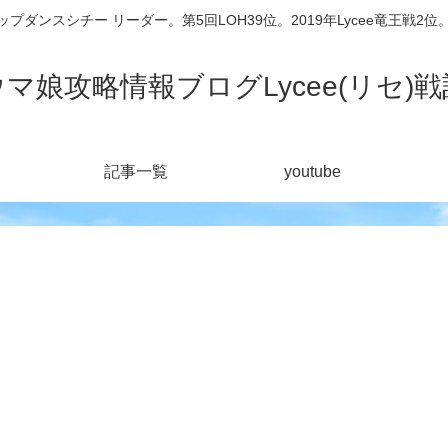
シチー リーダー。第5回LOH39位。2019年Lycee竜王戦2位。201
ウマ娘攻略情報ブログLycee(リセ)戦
記事一覧
youtube