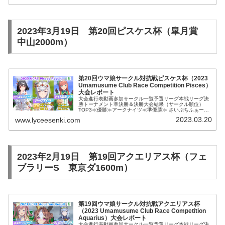
2023年3月19日 第20回ピスケス杯（皐月賞
中山2000m）
第20回ウマ娘サークル対抗戦ピスケス杯（2023
Umamusume Club Race Competition
Pisces
）
大会レポート
大会進行表動画参加サークル一覧予選リーグ本戦リーグ決
勝トーナメント準決勝＆決勝大会結果（サークル順位）
TOP3≪優勝≫アークナイツ≪準優勝≫ さいぷちふぁーむ
≪第三位≫ さいぷちっ！Best9テンポイントプロキオン月
2023.03.20
www.lyceesenki.com
ノ雫Avalonじゃにー...
2023年2月19日 第19回アクエリアス杯（フェ
ブラリーS 東京ダ1600m）
第19回ウマ娘サークル対抗戦アクエリアス杯
（2023 Umamusume Club Race Competition
Aquarius
）大会レポート
大会進行表動画参加サークル一覧予選リーグ本戦リーグ決