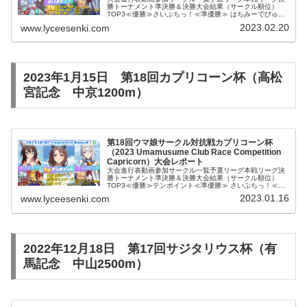
勝トーナメント準決勝＆決勝大会結果（サークル順位）
TOP3≪優勝≫さいぷちっ！≪準優勝≫ はちみーでびゅ
ー！≪第三位≫ 武田騎馬隊Best9月ノ雫アニマルランド3
2023.02.20
www.lyceesenki.com
ドゥラメンテ惑星ベジータア...
2023年1月15日 第18回カプリコーン杯（高松
宮記念 中京1200m）
第18回ウマ娘サークル対抗戦カプリコーン杯
（2023 Umamusume Club Race Competition
Capricorn）大会レポート
大会進行表動画参加サークル一覧予選リーグ本戦リーグ決
勝トーナメント準決勝＆決勝大会結果（サークル順位）
TOP3≪優勝≫テンポイント≪準優勝≫ さいぷちっ！≪第
三位≫ Yu2uR1h4Best9さいぷちふぁーむこの芝の彼方へ
2023.01.16
www.lyceesenki.com
ねおりあ厩舎しがら...
2022年12月18日 第17回サジタリウス杯（有
馬記念 中山2500m）