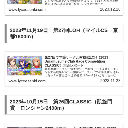
ント大会結果TOP3≪優勝≫さよなら、おまちかね≪準優
勝≫ よめみ酒場≪第三位≫ シルヴァーホーク
Best9PHOSPHOROSさいぷちふぁーむねおりあ厩舎てん
2023.12.18
www.lyceesenki.com
えいテンポイントジャッジメン...
2023年11月19日 第27回LOH（マイルCS 京
都1600m）
第27回ウマ娘サークル対抗戦LOH（2023
Umamusume Club Race Competition
CLASSIC）大会レポート
動画参加サークル一覧予選リーグ本戦リーグ決勝トーナメ
ント大会結果TOP3≪優勝≫アークナイツ≪準優勝≫ さい
ぷちっ！≪第三位≫ よめみ酒場Best8さいぷちふぁーむ
Yu2uR1h4あーくないつΔアルカトラズFirst ship大会結果
2023.11.28
www.lyceesenki.com
（個人...
2023年10月15日 第26回CLASSIC（凱旋門
賞 ロンシャン2400m）