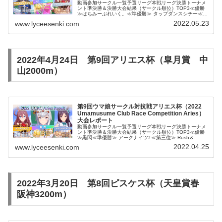
動画参加サークル一覧予選リーグ本戦リーグ決勝トーナメ
ント準決勝＆決勝大会結果（サークル順位）TOP3≪優勝
≫はちみーぶれいく。≪準優勝≫ タップダンスシチー≪第
三位≫ ジャッジメントですのBest9アークナイツ晴れる屋
2022.05.23
www.lyceesenki.com
牧場スカイシンボルMi...
2022年4月24日 第9回アリエス杯（皐月賞 中
山2000m）
第9回ウマ娘サークル対抗戦アリエス杯（2022
Umamusume Club Race Competition Aries）
大会レポート
動画参加サークル一覧予選リーグ本戦リーグ決勝トーナメ
ント準決勝＆決勝大会結果（サークル順位）TOP3≪優勝
≫黒閃≪準優勝≫ アークナイツΣ≪第三位≫ Rush＆
DashBest9はちみーぶれいく。伏魔殿チームブエナビスタ
2022.04.25
www.lyceesenki.com
スカイシンボルドルフ...
2022年3月20日 第8回ピスケス杯（天皇賞春
阪神3200m）