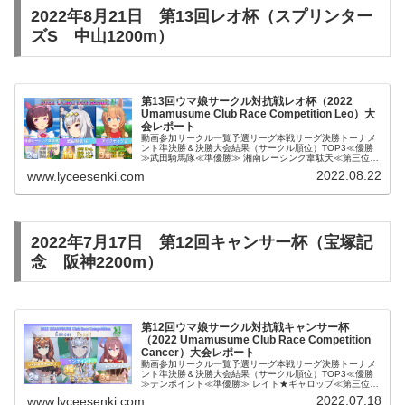
2022年8月21日 第13回レオ杯（スプリンター
ズS 中山1200m）
第13回ウマ娘サークル対抗戦レオ杯（2022
Umamusume Club Race Competition Leo）大
会レポート
動画参加サークル一覧予選リーグ本戦リーグ決勝トーナメ
ント準決勝＆決勝大会結果（サークル順位）TOP3≪優勝
≫武田騎馬隊≪準優勝≫ 湘南レーシング韋駄天≪第三位≫
アークナイツβBest9アークナイツシュヴァルフィーユタッ
2022.08.22
www.lyceesenki.com
プダンスシチーさいぷ...
2022年7月17日 第12回キャンサー杯（宝塚記
念 阪神2200m）
第12回ウマ娘サークル対抗戦キャンサー杯
（2022 Umamusume Club Race Competition
Cancer）大会レポート
動画参加サークル一覧予選リーグ本戦リーグ決勝トーナメ
ント準決勝＆決勝大会結果（サークル順位）TOP3≪優勝
≫テンポイント≪準優勝≫ レイト★ギャロップ≪第三位≫
チーム絶叫徒Best9武田騎馬隊めざえす（仮）さいぷち
2022.07.18
www.lyceesenki.com
っ！アークナイツΣお猿村...