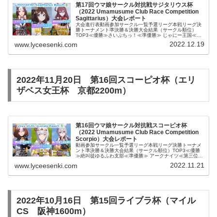
第17回ウマ娘サークル対抗戦サジタリウス杯
（2022 Umamusume Club Race Competition
Sagittarius）大会レポート
大会進行表動画参加サークル一覧予選リーグ本戦リーグ決
勝トーナメント準決勝＆決勝大会結果（サークル順位）
TOP3≪優勝≫さいぷちっ！≪準優勝≫ じゃにー王国≪第
三位≫ MinnowPrideBest9よめみ酒場スカイシンボル
2022.12.19
www.lyceesenki.com
saloon!七味...
2022年11月20日 第16回スコーピオ杯（エリ
ザベス女王杯 京都2200m）
第16回ウマ娘サークル対抗戦スコーピオ杯
（2022 Umamusume Club Race Competition
Scorpio）大会レポート
動画参加サークル一覧予選リーグ本戦リーグ決勝トーナメ
ント準決勝＆決勝大会結果（サークル順位）TOP3≪優勝
≫絶叫徒ゆるふわ支部≪準優勝≫ アークナイツ≪第三位≫
タップダンスシチーBest9アークナイツβアルタイルさいぷ
2022.11.21
www.lyceesenki.com
ちふぁーむお猿村スカ...
2022年10月16日 第15回ライブラ杯（マイル
CS 阪神1600m）