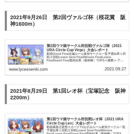
2021年9月26日 第2回ヴァルゴ杯（桜花賞 阪
神1600m）
第2回ウマ娘サークル対抗戦ヴァルゴ杯（2021
URA Circle Cup Virgo）大会レポート
動画Grand Final全編ルール参加サークル一覧予選結果１回
戦２回戦Losers Semi FinalWinners FinalLosers
FinalGrand Final最終結果（敬称略）TOP3≪優勝≫ アー
クナイツ≪準優勝≫ 西...
2021.09.27
www.lyceesenki.com
2021年8月29日 第1回レオ杯（宝塚記念 阪神
2200m）
第1回ウマ娘サークル対抗戦レオ杯（2021 URA
Circle Cup Leo）大会レポート
動画霧風元変態スネークTVねずみルール参加サークル一覧
予選結果１回戦２回戦Losers Semi FinalWinners
FinalLosers FinalGrand Final最終結果（敬称略）TOP3≪