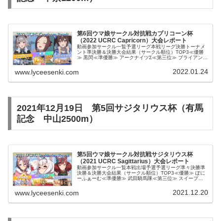
第6回ウマ娘サークル対抗戦カプリコーン杯
（2022 UCRC Capricorn）大会レポート
動画参加サークル一覧予選リーグ本戦リーグ決勝トーナメ
ント準決勝＆決勝大会結果（サークル順位）TOP3≪優勝
≫ 黒閃≪準優勝≫ アークナイツΣ≪第三位≫ ブライアンズ
タイムBest9スピカ倶楽部ライスさいぷちっ！お猿村ジャ
ッジメントですのRe...
2022.01.24
www.lyceesenki.com
2021年12月19日 第5回サジタリウス杯（有馬
記念 中山2500m）
第5回ウマ娘サークル対抗戦サジタリウス杯
（2021 UCRC Sagittarius）大会レポート
動画参加サークル一覧本戦出場予選予選リーグ準々決勝準
決勝＆決勝大会結果（サークル順位）TOP3≪優勝≫ ぽに
ーふぁーむ≪準優勝≫ 武田騎馬隊≪第三位≫ スイープオ
ウショウBest9はじめてのチュウ距離スカイシンボルアー
クナイツシンボリクリス...
2021.12.20
www.lyceesenki.com