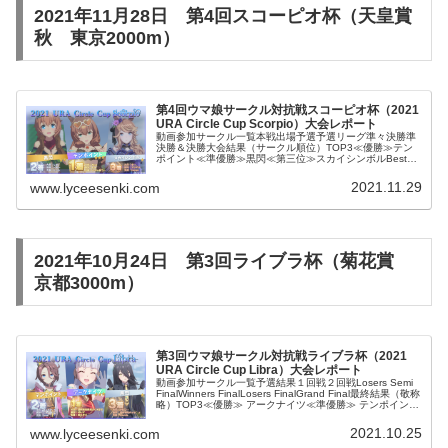
2021年11月28日 第4回スコーピオ杯（天皇賞
秋 東京2000m）
第4回ウマ娘サークル対抗戦スコーピオ杯（2021
URA Circle Cup Scorpio）大会レポート
動画参加サークル一覧本戦出場予選予選リーグ準々決勝準
決勝＆決勝大会結果（サークル順位）TOP3≪優勝≫テン
ポイント≪準優勝≫黒閃≪第三位≫スカイシンボルBest9
顔娘ドゥラメンテSSSはちみーぶれいく。お猿村神聖ねず
み帝国大会結果（個人戦績...
2021.11.29
www.lyceesenki.com
2021年10月24日 第3回ライブラ杯（菊花賞
京都3000m）
第3回ウマ娘サークル対抗戦ライブラ杯（2021
URA Circle Cup Libra）大会レポート
動画参加サークル一覧予選結果１回戦２回戦Losers Semi
FinalWinners FinalLosers FinalGrand Final最終結果（敬称
略）TOP3≪優勝≫ アークナイツ≪準優勝≫ テンポイント
≪第三位≫ 黒閃Bes...
2021.10.25
www.lyceesenki.com