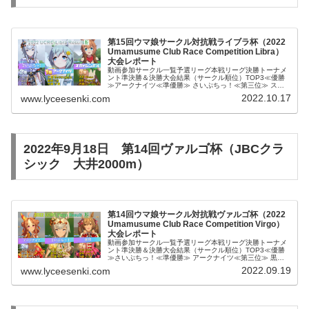
第15回ウマ娘サークル対抗戦ライブラ杯（2022
Umamusume Club Race Competition Libra）
大会レポート
動画参加サークル一覧予選リーグ本戦リーグ決勝トーナメ
ント準決勝＆決勝大会結果（サークル順位）TOP3≪優勝
≫アークナイツ≪準優勝≫ さいぷちっ！≪第三位≫ スカ
イシンボルBest9アルデバランリアルシャダイチーム絶叫
2022.10.17
www.lyceesenki.com
徒アークナイツβ湘南レー...
2022年9月18日 第14回ヴァルゴ杯（JBCクラ
シック 大井2000m）
第14回ウマ娘サークル対抗戦ヴァルゴ杯（2022
Umamusume Club Race Competition Virgo）
大会レポート
動画参加サークル一覧予選リーグ本戦リーグ決勝トーナメ
ント準決勝＆決勝大会結果（サークル順位）TOP3≪優勝
≫さいぷちっ！≪準優勝≫ アークナイツ≪第三位≫ 黒閃
Best9よめみ酒場スカイシンボルシュヴァルフィーユあー
2022.09.19
www.lyceesenki.com
くないつΔアークナイツβ...