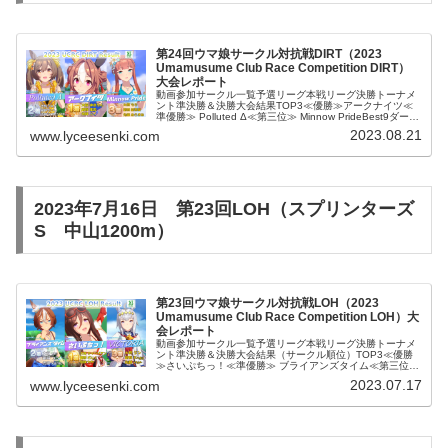
第24回ウマ娘サークル対抗戦DIRT（2023
Umamusume Club Race Competition DIRT）
大会レポート
動画参加サークル一覧予選リーグ本戦リーグ決勝トーナメ
ント準決勝＆決勝大会結果TOP3≪優勝≫アークナイツ≪
準優勝≫ Polluted Δ≪第三位≫ Minnow PrideBest9ダーク
ホースあひるふぁーむVICTORIAジャッジメントで...
2023.08.21
www.lyceesenki.com
2023年7月16日 第23回LOH（スプリンターズ
S 中山1200m）
第23回ウマ娘サークル対抗戦LOH（2023
Umamusume Club Race Competition LOH）大
会レポート
動画参加サークル一覧予選リーグ本戦リーグ決勝トーナメ
ント準決勝＆決勝大会結果（サークル順位）TOP3≪優勝
≫さいぷちっ！≪準優勝≫ ブライアンズタイム≪第三位≫
VICTORIABest8よめみ酒場アークナイツΣさよなら、おま
2023.07.17
www.lyceesenki.com
ちかね湘南レー...