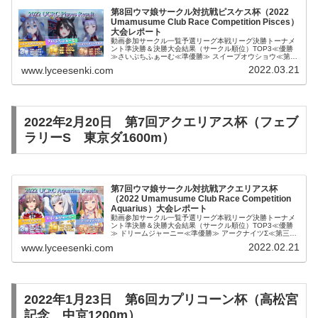
第8回ウマ娘サークル対抗戦ピスケス杯（2022
Umamusume Club Race Competition Pisces）
大会レポート
動画参加サークル一覧予選リーグ本戦リーグ決勝トーナメ
ント準決勝＆決勝大会結果（サークル順位）TOP3≪優勝
≫さいぷちふぁーむ≪準優勝≫ スイープオウショウ≪第三
位≫ ジャッジメントですのBest9しゅり姫親衛隊@公認ア
2022.03.21
www.lyceesenki.com
ークナイツβジブリーズ...
2022年2月20日 第7回アクエリアス杯（フェブ
ラリーS 東京ダ1600m）
第7回ウマ娘サークル対抗戦アクエリアス杯
（2022 Umamusume Club Race Competition
Aquarius）大会レポート
動画参加サークル一覧予選リーグ本戦リーグ決勝トーナメ
ント準決勝＆決勝大会結果（サークル順位）TOP3≪優勝
≫ ドリームジャーニー≪準優勝≫ アークナイツΣ≪第三位
≫ アークナイツβBest9武田騎馬隊アークナイツきたちゃ
2022.02.21
www.lyceesenki.com
んぶらっくtrium...
2022年1月23日 第6回カプリコーン杯（高松宮
記念 中京1200m）