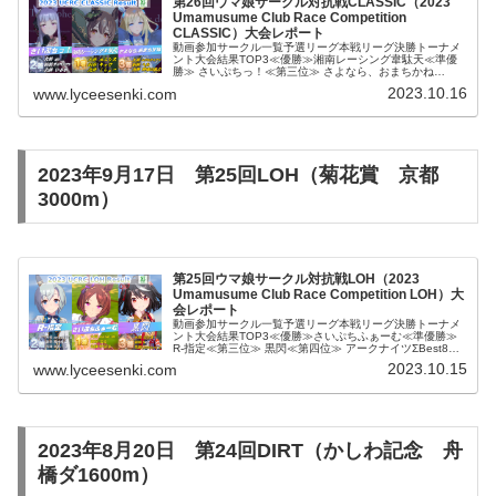
第26回ウマ娘サークル対抗戦CLASSIC（2023
Umamusume Club Race Competition
CLASSIC）大会レポート
動画参加サークル一覧予選リーグ本戦リーグ決勝トーナメ
ント大会結果TOP3≪優勝≫湘南レーシング韋駄天≪準優
勝≫ さいぷちっ！≪第三位≫ さよなら、おまちかね
Best9Minnow Prideはりきっていこ～！シルヴァーホーク
2023.10.16
www.lyceesenki.com
VICTORIA...
2023年9月17日 第25回LOH（菊花賞 京都
3000m）
第25回ウマ娘サークル対抗戦LOH（2023
Umamusume Club Race Competition LOH）大
会レポート
動画参加サークル一覧予選リーグ本戦リーグ決勝トーナメ
ント大会結果TOP3≪優勝≫さいぷちふぁーむ≪準優勝≫
R-指定≪第三位≫ 黒閃≪第四位≫ アークナイツΣBest8ア
ークナイツMinnow PrideシュヴァルフィーユLoire大会結
2023.10.15
www.lyceesenki.com
果...
2023年8月20日 第24回DIRT（かしわ記念 舟
橋ダ1600m）