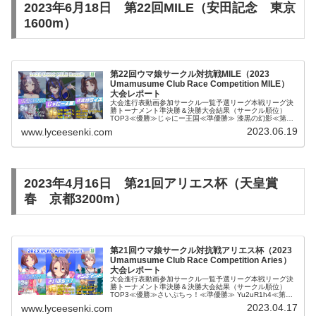
2023年6月18日 第22回MILE（安田記念 東京
1600m）
第22回ウマ娘サークル対抗戦MILE（2023
Umamusume Club Race Competition MILE）
大会レポート
大会進行表動画参加サークル一覧予選リーグ本戦リーグ決
勝トーナメント準決勝＆決勝大会結果（サークル順位）
TOP3≪優勝≫じゃにー王国≪準優勝≫ 漆黒の幻影≪第三
位≫ 倶楽部ライスBest9さいぷちっ！湘南レーシング韋駄
2023.06.19
www.lyceesenki.com
天地方競馬の蕎麦は馬いさ...
2023年4月16日 第21回アリエス杯（天皇賞
春 京都3200m）
第21回ウマ娘サークル対抗戦アリエス杯（2023
Umamusume Club Race Competition Aries）
大会レポート
大会進行表動画参加サークル一覧予選リーグ本戦リーグ決
勝トーナメント準決勝＆決勝大会結果（サークル順位）
TOP3≪優勝≫さいぷちっ！≪準優勝≫ Yu2uR1h4≪第三
位≫ テンポイントBest9じゃにー王国湘南レーシング韋駄
2023.04.17
www.lyceesenki.com
天スカイシンボルA...