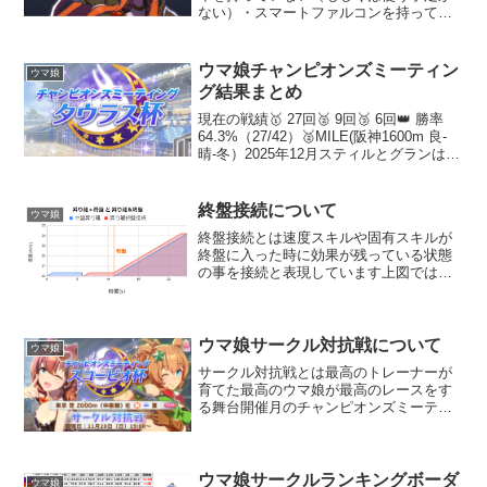
ない）・スマートファルコンを持ってい
ない（もしくは使う予定がない）・先行
エルコンドルパサーを使う予定がない上
記３つに当てはまり、逃げウマ娘で勝ち
ウマ娘チャンピオンズミーティン
ウマ娘
に行きたい方にお勧めです...
グ結果まとめ
現在の戦績🥇 27回🥈 9回🥉 6回👑 勝率
64.3%（27/42）🥈MILE(阪神1600m 良-
晴-冬）2025年12月スティルとグランは前
壁、オグリはゼファーと競り負けで無念
🥇SPRINT(新潟1200m 良-曇-秋）2025年
10月...
終盤接続について
ウマ娘
終盤接続とは速度スキルや固有スキルが
終盤に入った時に効果が残っている状態
の事を接続と表現しています上図では縦
軸が速度、横軸が時間なので塗りつぶさ
れている面積が稼いだ距離となります青
が中盤に昇り龍を発動したパターンで、
赤が終盤に接続した昇り龍...
ウマ娘サークル対抗戦について
ウマ娘
サークル対抗戦とは最高のトレーナーが
育てた最高のウマ娘が最高のレースをす
る舞台開催月のチャンピオンズミーティ
ングに沿った条件で３サークルでレース
を行い、勝ち抜きトーナメントで優勝サ
ークルを決める形式で毎月開催していま
すサークル対抗戦に参加す...
ウマ娘サークルランキングボーダ
ウマ娘