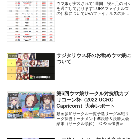
ウマ娘が実装されて1週間、寝不足の日々
を過ごしております1.URAファイナルズ
の仕様についてURAファイナルズの距離
設定は、それまでに一番走った（成績の
影響は未検証）種類のレースになります
（多分おそらく）長距離レース出走数
＞ 中距離レース...
サジタリウス杯のお勧めウマ娘に
ウマ娘
ついて
第6回ウマ娘サークル対抗戦カプ
ウマ娘
リコーン杯（2022 UCRC
Capricorn）大会レポート
動画参加サークル一覧予選リーグ本戦リ
ーグ決勝トーナメント準決勝＆決勝大会
結果（サークル順位）TOP3≪優勝≫ 黒
閃≪準優勝≫ アークナイツΣ≪第三位≫
ブライアンズタイムBest9スピカ倶楽部ラ
イスさいぷちっ！お猿村ジャッジメント