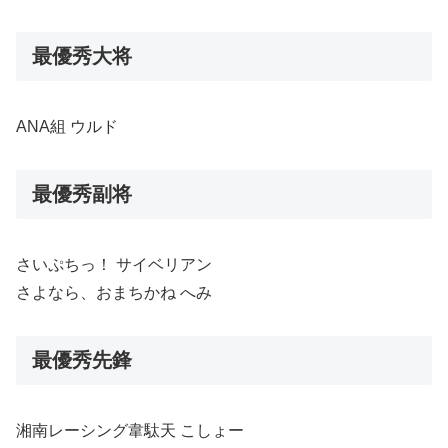
最優秀大将
ANA組 ウルド
最優秀副将
さいぷちっ！ サイベリアン
さよなら、おまちかね へみ
最優秀先鋒
湘南レーシング韋駄天 こしょー