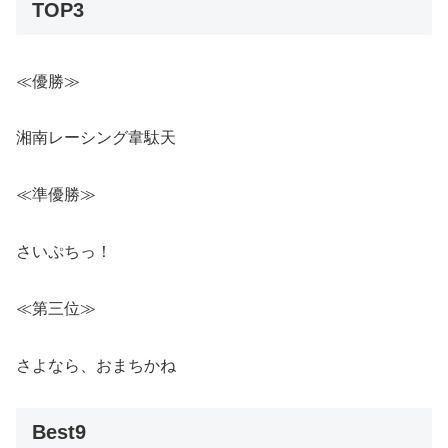
TOP3
≪優勝≫
湘南レーシング韋駄天
≪準優勝≫
さいぷちっ！
≪第三位≫
さよなら、おまちかね
Best9