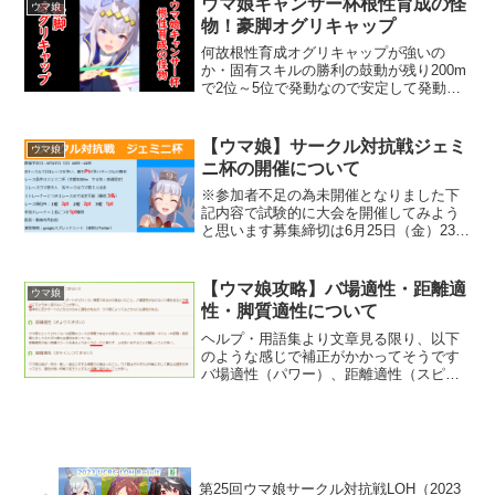
ウマ娘キャンサー杯根性育成の怪
ウマ娘
ですのRe...
物！豪脚オグリキャップ
何故根性育成オグリキャップが強いの
か・固有スキルの勝利の鼓動が残り200m
で2位～5位で発動なので安定して発動す
る・他の効果量がすごくのスキルは今回
は条件が厳しいので、実質独壇場・パワ
ーSSRオグリキャップが使えないため豪
【ウマ娘】サークル対抗戦ジェミ
ウマ娘
脚の習得が難しい ...
ニ杯の開催について
※参加者不足の為未開催となりました下
記内容で試験的に大会を開催してみよう
と思います募集締切は6月25日（金）23時
59分、組み合わせ登録確定・発表を6月26
日（土）23時59分とする予定です連絡
先：ホーリックス（霧風） twitter ID...
【ウマ娘攻略】バ場適性・距離適
ウマ娘
性・脚質適性について
ヘルプ・用語集より文章見る限り、以下
のような感じで補正がかかってそうです
バ場適性（パワー）、距離適性（スピー
ド）、脚質適性（賢さ）なので、因子に
おける優先度は個人的に以下のように考
えています距離適性（スピード） ＞
バ場適性（パワー） ＞ ...
第25回ウマ娘サークル対抗戦LOH（2023