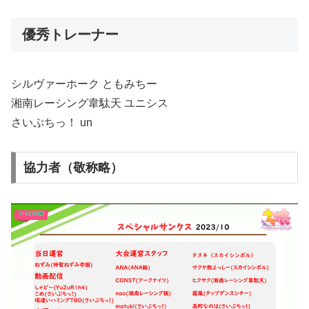
優秀トレーナー
シルヴァーホーク ともみちー
湘南レーシング韋駄天 ユニシス
さいぷちっ！ un
協力者（敬称略）