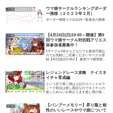
ウマ娘サークルランキングボーダ
ウマ娘
ー推移（２０２３年２月）
ボーダー推移３０位以内一覧過去の推移
【4月24日(日)19:00～開催】第9
ウマ娘
回ウマ娘サークル対抗戦アリエス
杯参加者募集中！
1サークル3名からどなたでも参加可能な
のでお気軽にご応募くださいサークル登
録【4/22(金)23:59〆】 参加ウマ娘登録
【4/23(土)23:59〆】
レジェンドレース攻略 ナイスネ
ウマ娘
イチャ育成編
という訳で第二弾は上記のスペシャルウ
ィーク戦法は差し固定なのでネイチャの
差しためらいが刺さります差し用の強い
スキルを一杯持っていますがスタミナ回
復スキルがないのでバテさせるのが攻略
の鍵対象レース東京 芝 2400ｍ（中距
【バンブーメモリー】昇り龍と相
ウマ娘
離）左回り 天候：晴...
性のいいレースやウマ娘について