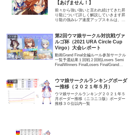
【あげません！】
前々から強い強いと言われ続けてきた昇
り龍について詳しく解説していきます昇
り龍の強みレア速度アップスキルは、目
標速度の上昇は一律ですが、効果時間は
それぞれ違いますそして昇り龍は貴重な
効果時間が最長のグループなので強いと
第2回ウマ娘サークル対抗戦ヴァ
ウマ娘
言われています※他には脱...
ルゴ杯（2021 URA Circle Cup
Virgo）大会レポート
動画Grand Final全編ルール参加サークル
一覧予選結果１回戦２回戦Losers Semi
FinalWinners FinalLosers FinalGrand
Final最終結果（敬称略）TOP3≪優勝≫
アークナイツ≪準優勝≫ 西...
ウマ娘サークルランキングボーダ
ウマ娘
ー推移（２０２１年５月）
ウマ娘サークルランキング２０２１年５
月ボーダー推移（ニコニコ版）ボーダー
推移３０位以内一覧