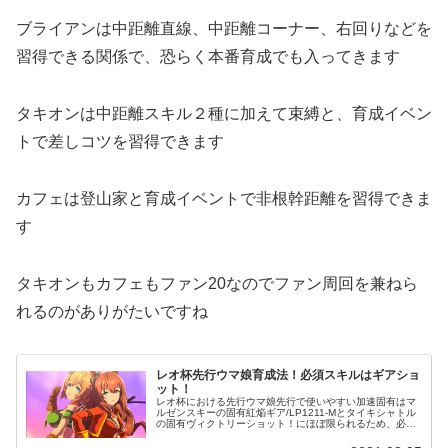
ブライアンは中距離直線、中距離コーナー、右回りなどを
習得できる関係で、恐らく本番育成でも入ってきます
タキオンは中距離スキル２種に加えて束縛と、育成イベン
トで差しコツを習得できます
カフェは登山家と育成イベントで非根幹距離を習得できま
す
タキオンもカフェもファン20なのでファン周回を兼ねら
れるのがありがたいですね
レオ杯先行ウマ娘育成法！必須スキルはギアショ
ット！
レオ杯における先行ウマ娘先行で使いやすい加速固有はマ
ルゼンスキーの固有紅焔ギア/LP1211-Mとタイキシャトル
の固有ヴィクトリーショット！にほぼ限られるため、必ず
取得するようにしましょうまたすごく速度をあげる固有で
ある、究極テイオーステッ...