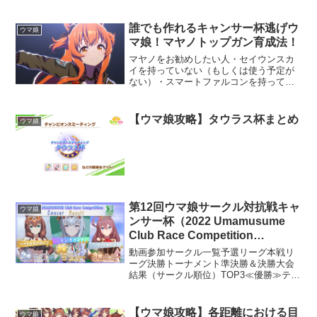
優勝≫さいぷちっ！≪準優勝≫
Yu2uR1h4≪第三位≫ テンポイントBest9
じゃにー王国湘南レーシング韋駄天スカ
誰でも作れるキャンサー杯逃げウ
ウマ娘
イシンボルA...
マ娘！マヤノトップガン育成法！
マヤノをお勧めしたい人・セイウンスカ
イを持っていない（もしくは使う予定が
ない）・スマートファルコンを持ってい
ない（もしくは使う予定がない）・先行
エルコンドルパサーを使う予定がない上
記３つに当てはまり、逃げウマ娘で勝ち
【ウマ娘攻略】タウラス杯まとめ
ウマ娘
に行きたい方にお勧めです...
第12回ウマ娘サークル対抗戦キャ
ウマ娘
ンサー杯（2022 Umamusume
Club Race Competition
Cancer）大会レポート
動画参加サークル一覧予選リーグ本戦リ
ーグ決勝トーナメント準決勝＆決勝大会
結果（サークル順位）TOP3≪優勝≫テン
ポイント≪準優勝≫ レイト★ギャロップ
≪第三位≫ チーム絶叫徒Best9武田騎馬
隊めざえす（仮）さいぷちっ！アークナ
【ウマ娘攻略】各距離における目
ウマ娘