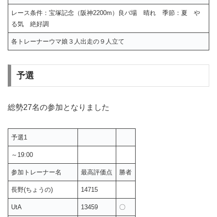
レース条件：宝塚記念（阪神2200m）良バ場 晴れ 季節：夏 や
る気 絶好調
各トレーナーウマ娘３人出走の９人立て
予選
総勢27名の参加となりました
予選1
～19:00
参加トレーナー名
最高評価点
勝者
長野(ちょうの)
14715
UtA
13459
〇