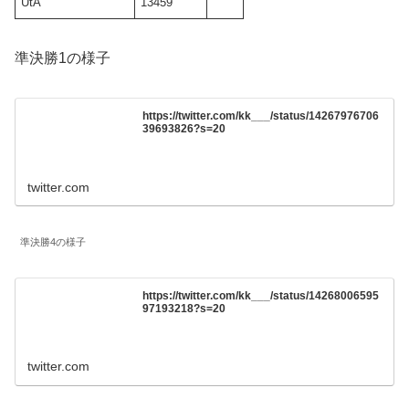
UtA
13459
準決勝1の様子
https://twitter.com/kk___/status/14267976706
39693826?s=20
twitter.com
準決勝4の様子
https://twitter.com/kk___/status/14268006595
97193218?s=20
twitter.com