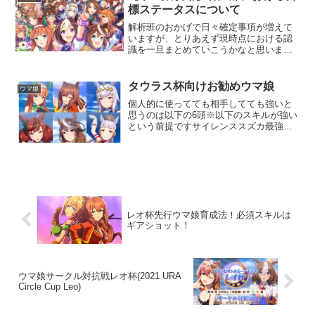
イツΣお猿村...
標ステータスについて
解析班のおかげで日々確定事項が増えて
いますが、とりあえず現時点における認
識を一旦まとめていこうかなと思います
コース毎のステータスによる補正ウマ娘
ゲーム仕様解析垢
（@umamusu_reveng）さんの情報に基
タウラス杯向けお勧めウマ娘
ウマ娘
づいて考察しています・距離はその...
個人的に使ってても相手してても強いと
思うのは以下の6頭※以下のスキルが強い
という前提ですサイレンススズカ最強緑
スキルの左回りに加えて、逃亡者、コン
セントレーション、急ぎ足と、逃げで必
須級のスキルを最初から３つも持ってい
るのが強み成長率もスピ...
レオ杯先行ウマ娘育成法！必須スキルは
ギアショット！
ウマ娘サークル対抗戦レオ杯(2021 URA
Circle Cup Leo)