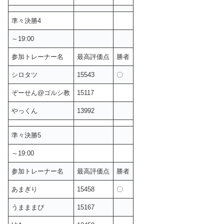
準々決勝4
～19:00
参加トレーナー名
最高評価点
勝者
シロタツ
15543
〇
ぞーせん@ゴルシ教
15117
やっくん
13992
準々決勝5
～19:00
参加トレーナー名
最高評価点
勝者
あまぎり
15458
〇
うまままぴ
15167