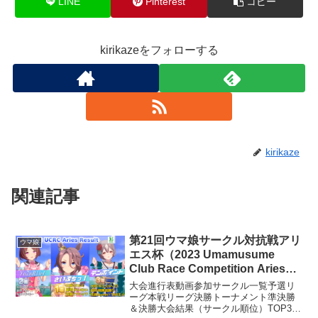
LINE
Pinterest
コピー
kirikazeをフォローする
kirikaze
関連記事
第21回ウマ娘サークル対抗戦アリ
ウマ娘
エス杯（2023 Umamusume
Club Race Competition Aries）
大会レポート
大会進行表動画参加サークル一覧予選リ
ーグ本戦リーグ決勝トーナメント準決勝
＆決勝大会結果（サークル順位）TOP3≪