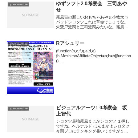
ゆずソフト2.0考察会 三司あや
Lycee overture
せ
霧風宙の新しいおもちゃあやせ小牧太市
パッドシロタツこれは革命でしょうな。
朱鷺戸派閥と三司派閥みたいな。霧風雪
に刺さりますシロタツ融合できるしろは
がいない。Lazyとりあえずまわしてみて
からよね、沙耶とか既存のカード全部置
Rアシュリー
Lycee overture
いてくるの悲しいけど...
(function(b,c,f,g,a,d,e)
{b.MoshimoAffiliateObject=a;b=b||function
()
{arguments.currentScript=c.currentScript||
c.scripts;(...
ビジュアルアーツ1.0考察会 坂
Lycee overture
上智代
シロタツ最強霧風まじかシロタツ １押し
ですね。ベルナルド ほんまかよシロタツ
今関ブロにランキング書いてますが１位
これにする予定です。かばぷこれ使用感