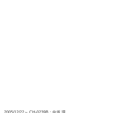
2005/12/22～ CH-0239B：向坂 環