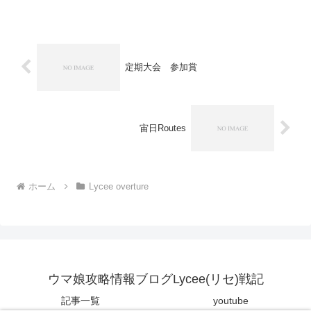
沸かないのですがどんな感じです？シロ
タツ まず、神の鞭（アイテム）貼るなと
言ってるとこに笑...
定期大会 参加賞
宙日Routes
ホーム
Lycee overture
ウマ娘攻略情報ブログLycee(リセ)戦記
記事一覧
youtube