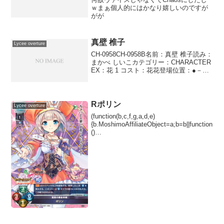
ｗまぁ個人的にはかなり嬉しいのですが
がが
真壁 椎子
Lycee overture
CH-0958CH-0958B名前：真壁 椎子読み：
まかべ しいこカテゴリー：CHARACTER
EX：花 1 コスト：花花登場位置：●－
●●●● AP：1DP：3SP：2共感 未行動状
態の味方キャラ1体を行動済み状態にする
ことができる。し...
Rポリン
Lycee overture
(function(b,c,f,g,a,d,e)
{b.MoshimoAffiliateObject=a;b=b||function
()
{arguments.currentScript=c.currentScript||
c.scripts;(...