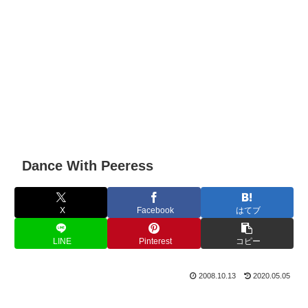
Dance With Peeress
X
Facebook
はてブ
LINE
Pinterest
コピー
2008.10.13
2020.05.05