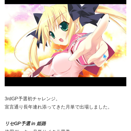
3rdGP予選初チャレンジ。
宣言通り長年連れ添ってきた月単で出場しました。
リセGP予選 in 姫路