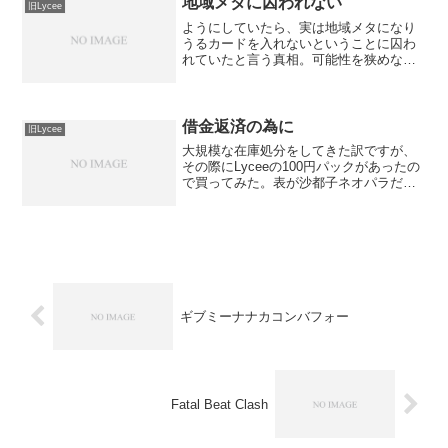
地域メタに囚われない
旧Lycee
ようにしていたら、実は地域メタになり
うるカードを入れないということに囚わ
れていたと言う真相。可能性を狭めない
ことが目的なのに、それが特定のカード
の可能性潰してるとかリセウィークリー
使用デッキ：サイクラゲムセ一回戦 花
雪ドロップ ×相手水羽コ...
借金返済の為に
旧Lycee
大規模な在庫処分をしてきた訳ですが、
その際にLyceeの100円パックがあったの
で買ってみた。表が沙都子ネオパラだっ
たからまぁ元は取れるだろうと思って買
ってみたらその後のカードがほとんどレ
ア＆キラだったから驚いた。もうちょっ
と買っとけばよか...
ギブミーナナカコンバフォー
Fatal Beat Clash