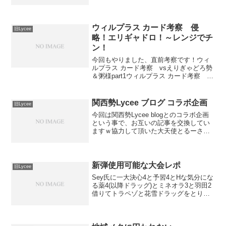
りん。相手アンゼリカとなんか適当にDF
展開。こっち桐人出して返しでえりりん
に言語。後は適当に曹操とか身代わりよ
っち追加して押し込み。リセ...
ウィルプラス カード考察 侵
旧Lycee
略！エリギャドロ！～レンジでチ
ン！
今回もやりました、直前考察です！ウィ
ルプラス カード考察 vsえりぎゃどろ勢
＆粥様part1ウィルプラス カード考察 vs
えりぎゃどろ勢＆粥様part2ウィルプラス
カード考察 vsえりぎゃどろ勢＆粥様
part3ウィルプラス カード考察 v...
関西勢Lycee ブログ コラボ企画
旧Lycee
今回は関西勢Lycee blogとのコラボ企画
という事で、お互いの記事を交換してい
ますｗ協力して頂いた大天使とるーさん
と風子さんとbinさんに感謝！VisualArt's
7.0 カード考察 vs(る´ー｀)♪＆(*´天｀*)＆
(*‘ω‘*...
新弾使用可能な大会レポ
旧Lycee
Sey氏に一大決心4と予習4とHな気分にな
る薬4(以降ドラッグ)とミネオラ3と羽田2
借りてトラペゾと花雪ドラッグをとりあ
えず組んでみる。自分はトラペゾで出て
JUN氏には花雪ドラッグで出てもらいま
した。Sey氏には超感謝です。リセ公認
使用デッ...