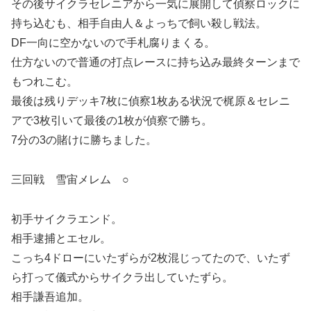
その後サイクラセレニアから一気に展開して偵察ロックに
持ち込むも、相手自由人＆よっちで飼い殺し戦法。
DF一向に空かないので手札腐りまくる。
仕方ないので普通の打点レースに持ち込み最終ターンまで
もつれこむ。
最後は残りデッキ7枚に偵察1枚ある状況で梶原＆セレニ
アで3枚引いて最後の1枚が偵察で勝ち。
7分の3の賭けに勝ちました。
三回戦 雪宙メレム ○
初手サイクラエンド。
相手逮捕とエセル。
こっち4ドローにいたずらが2枚混じってたので、いたず
ら打って儀式からサイクラ出していたずら。
相手謙吾追加。