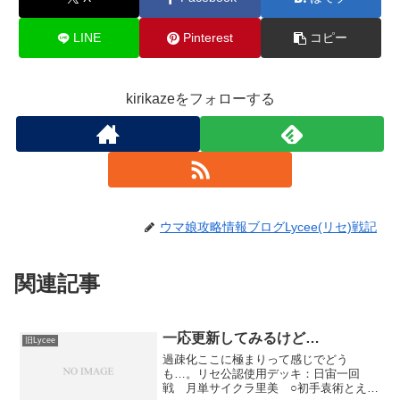
LINE
Pinterest
コピー
kirikazeをフォローする
ウマ娘攻略情報ブログLycee(リセ)戦記
関連記事
一応更新してみるけど…
旧Lycee
過疎化ここに極まりって感じでどう
も…。リセ公認使用デッキ：日宙一回
戦 月単サイクラ里美 ○初手袁術とえり