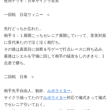
使用デッキ：月単サイクラ里美
一回戦 日花ウィニー ○
先行どっちか忘れた。
相手３：１展開こっちセレニア展開していって、里美対面
に音代来たので泣く泣く相打ち。
その後は真面目に偵察＆弓ゲーで打点レースに持ち込み、
最後はシエルを守備に回して相手の猛攻をしのぎきり、1
点差で勝ち。
二回戦 日単 ○
相手先手自由人、観鈴、
ルポライター
。
サイクラ揃ってたので
ルポライター
対応で儀式きって儀式
でセレニア引いておく。