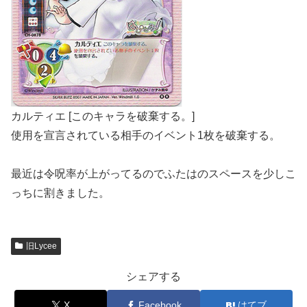
カルティエ [このキャラを破棄する。]
使用を宣言されている相手のイベント1枚を破棄する。
最近は令呪率が上がってるのでふたはのスペースを少しこ
っちに割きました。
旧Lycee
シェアする
X
Facebook
はてブ