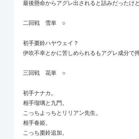
最後懸命からアグレ出されると詰みだったけ
二回戦 雪単 ○
初手棗鈴ハヤウェイ？
伊吹不幸とかに苦しめられるもアグレ成分で
三回戦 花単 ○
初手ナナカ。
相手瑠璃と九門。
こっちよっちとリリアン先生。
相手春姫。
こっち棗鈴追加。