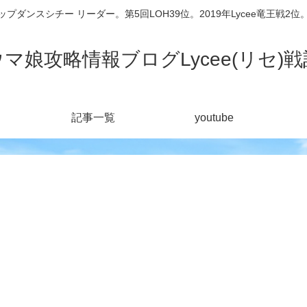
シチー リーダー。第5回LOH39位。2019年Lycee竜王戦2位。201
ウマ娘攻略情報ブログLycee(リセ)戦
記事一覧
youtube