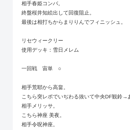
相手春姫コンバ。
終盤桜井知絵出して回復阻止。
最後は相打ちからまりりんでフィニッシュ。
リセウィークリー
使用デッキ：雪日メレム
一回戦 宙単 ○
相手荒耶から高畠。
こちら突レポでいぢわる抜いて中央DF観鈴→
相手メリッサ。
こちら神座 美夜。
相手令呪神座。