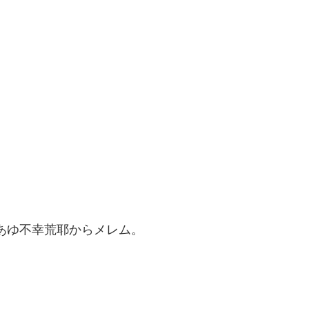
あゆ不幸荒耶からメレム。