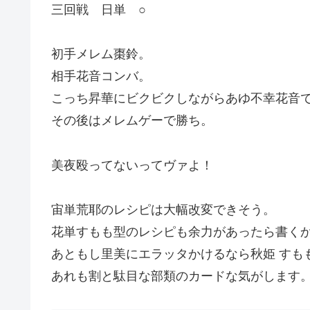
三回戦 日単 ○
初手メレム棗鈴。
相手花音コンバ。
こっち昇華にビクビクしながらあゆ不幸花音
その後はメレムゲーで勝ち。
美夜殴ってないってヴァよ！
宙単荒耶のレシピは大幅改変できそう。
花単すもも型のレシピも余力があったら書く
あともし里美にエラッタかけるなら秋姫 すも
あれも割と駄目な部類のカードな気がします