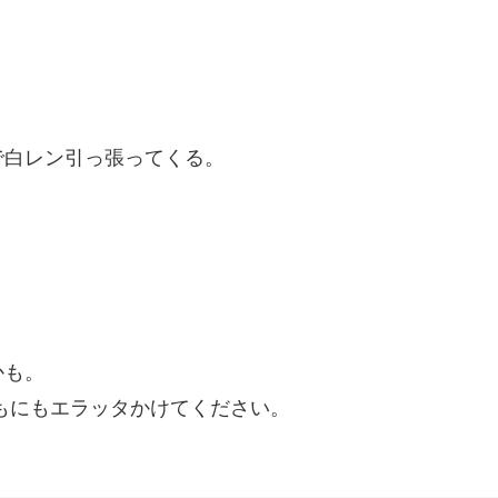
で白レン引っ張ってくる。
かも。
もにもエラッタかけてください。
。