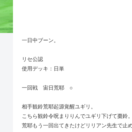
一日中ブーン。
リセ公認
使用デッキ：日単
一回戦 宙日荒耶 ○
相手観鈴荒耶起源覚醒ユギリ。
こちら観鈴令呪まりりんでユギリ下げて棗鈴
荒耶もう一回出てきたけどリリアン先生で止