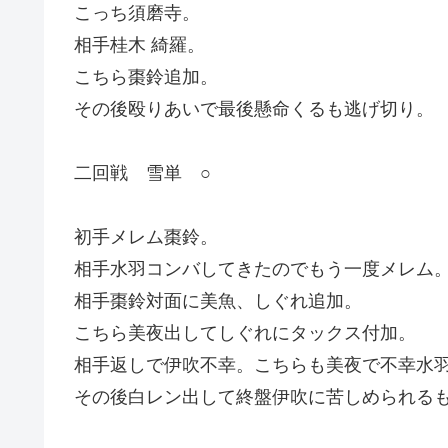
こっち須磨寺。
相手桂木 綺羅。
こちら棗鈴追加。
その後殴りあいで最後懸命くるも逃げ切り。
二回戦 雪単 ○
初手メレム棗鈴。
相手水羽コンバしてきたのでもう一度メレム
相手棗鈴対面に美魚、しぐれ追加。
こちら美夜出してしぐれにタックス付加。
相手返しで伊吹不幸。こちらも美夜で不幸水
その後白レン出して終盤伊吹に苦しめられる