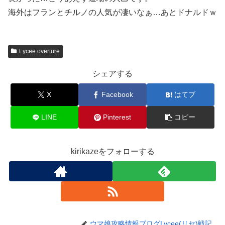
海外はフランとチルノの人気が凄いなぁ…あとドナルドｗ
Lycee overture
シェアする
X
Facebook
はてブ
LINE
Pinterest
コピー
kirikazeをフォローする
ウマ娘攻略情報ブログLycee(リセ)戦記