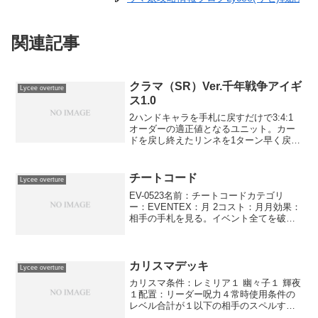
関連記事
クラマ（SR）Ver.千年戦争アイギ
Lycee overture
ス1.0
2ハンドキャラを手札に戻すだけで3:4:1
オーダーの適正値となるユニット。カー
ドを戻し終えたリンネを1ターン早く戻し
て手札を増やすのを早めたり、アンデル
セン経由で出したりすれば2ハンドキャラ
として運用できるので、手札の枚数が重
チートコード
Lycee overture
要となる雪や月...
EV-0523名前：チートコードカテゴリ
ー：EVENTEX：月 2コスト：月月効果：
相手の手札を見る。イベント全てを破棄
する。エキスパンション：5pb. 1.0作品：
CHAOS;HEADレアリティ：UIllustration /
虎向ひゅうら...
カリスマデッキ
Lycee overture
カリスマ条件：レミリア１ 幽々子１ 輝夜
１配置：リーダー呪力４常時使用条件の
レベル合計が１以下の相手のスペルすべ
ては「 追加代償（起動）：呪力１ 」を得