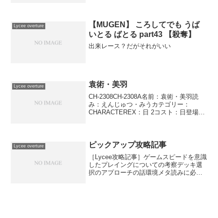
る。常時相手のスペルすべて は「攻撃－
１」「迎撃－１」「命中－１」を得る。
「まぁいいわ。...
【MUGEN】 ころしてでも うば
Lycee overture
いとる ばとる part43 【殺奪】
出来レース？だがそれがいい
袁術・美羽
Lycee overture
CH-2308CH-2308A名前：袁術・美羽読
み：えんじゅつ・みうカテゴリー：
CHARACTEREX：日 2コスト：日登場位
置：●●●●●●AP：1DP：1SP：0ステップ
ペナルティ 嫌がらせの天才 相手のキャラ
の登場の宣言に対応して使...
ピックアップ攻略記事
Lycee overture
［Lycee攻略記事］ゲームスピードを意識
したプレイングについての考察デッキ選
択のアプローチの話環境メタ読みに必要
な情報取得についてなぜジャンヌ・ダル
ク・オルタ・サンタ・リリィを検討しな
いのか