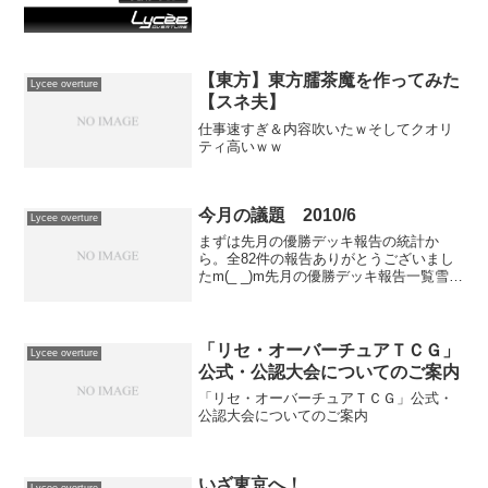
【東方】東方臑茶魔を作ってみた
Lycee overture
【スネ夫】
仕事速すぎ＆内容吹いたｗそしてクオリ
ティ高いｗｗ
今月の議題 2010/6
Lycee overture
まずは先月の優勝デッキ報告の統計か
ら。全82件の報告ありがとうございまし
たm(_ _)m先月の優勝デッキ報告一覧雪単
伊吹(ちひろなし、シュート2or3)雪単ちひ
ろシュート(不幸4伊吹4ちひろ3シュート3
ヱリカ2フェザリーヌ2ヱリカandモー...
「リセ・オーバーチュアＴＣＧ」
Lycee overture
公式・公認大会についてのご案内
「リセ・オーバーチュアＴＣＧ」公式・
公認大会についてのご案内
いざ東京へ！
Lycee overture