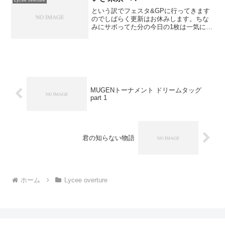
という訳でフェスタ&GPに行ってきます
のでしばらく更新はお休みします。ちな
みにサボってた分の今日の1枚は一気に更
新しました＾ｑ＾FGO花単FGO月単では
では、今年こそ悲願のGPfinal制覇を目指
して！リンク集Lycee初心者講座通常構築
戦...
MUGENトーナメント ドリームタッグ
part 1
君の知らない物語
ホーム
Lycee overture