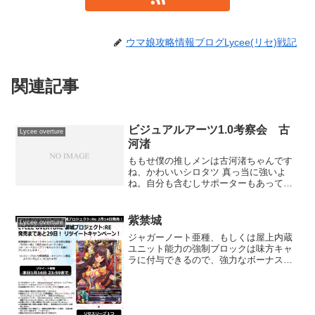
ウマ娘攻略情報ブログLycee(リセ)戦記
関連記事
ビジュアルアーツ1.0考察会 古
Lycee overture
河渚
ももせ僕の推しメンは古河渚ちゃんです
ね、かわいいシロタツ 真っ当に強いよ
ね。自分も含むしサポーターもあって隙
が無い。ももせそうですね。ルールメイ
カーとの比較として自分も含むところ
と、0/3という最低限のスペックがあって
紫禁城
Lycee overture
雑にも出せる点はとても...
ジャガーノート亜種、もしくは屋上内蔵
ユニット能力の強制ブロックは味方キャ
ラに付与できるので、強力なボーナス持
ちキャラの登場が待ち望まれます
(function(b,c,f,g,a,d,e)
{b.MoshimoAffiliateObject=a...