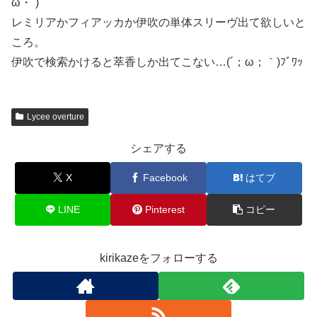
ω・`)
レミリアかフィアッカか伊吹の単体スリーヴ出て欲しいと
ころ。
伊吹で検索かけると萃香しか出てこない…(´；ω；｀)ﾌﾞﾜｯ
Lycee overture
シェアする
X
Facebook
はてブ
LINE
Pinterest
コピー
kirikazeをフォローする