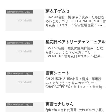
でも初手に荒耶か森羅があるかないかが
一番重要です(｀･ω･´)やああああぁぁぁ
ぁぁぁっっっっっ...
芽衣子ゲムセ
旧Lyceeデッキレシピ保管庫
CH-2573名前：橘 芽依子読み：たちばな
めいこカテゴリー：CHARACTEREX：雪
月花宙日 1コスト：宙宙登場位置：－●－
●●●AP：2DP：2SP：1おくくり様イベン
ト・特殊能力によって、このキャラが場
を離れたとき、自分のゴミ箱の...
星花日ベアトリーチェマニュアル
旧Lyceeデッキレシピ保管庫
EV-0357名前：雛見沢症候群読み：ひな
みざわしょうこうぐんカテゴリー：
EVENTEX：雪月花日 0コスト：-効果：
自分のゴミ箱の特殊能力「L5発症」を持
つキャラ1体を持ち主の手札に入れること
ができる。入れないとき、自分のデッキ
の内容を見...
雪宙シュート
旧Lyceeデッキレシピ保管庫
CH-2115CH-2115A名前：曹操・華琳読
み：そうそう・かりんカテゴリー：
CHARACTEREX：宙 1コスト：宙宙無無
登場位置：●●●－●－AP：4DP：4SP：1
ステップ 王者の風格相手がこのキャラと
同列の相手キャラをバトル参加キ...
宙雪セナしゃん
旧Lyceeデッキレシピ保管庫
5pbで追加された蒼井 セナ(ガルガリ君)、