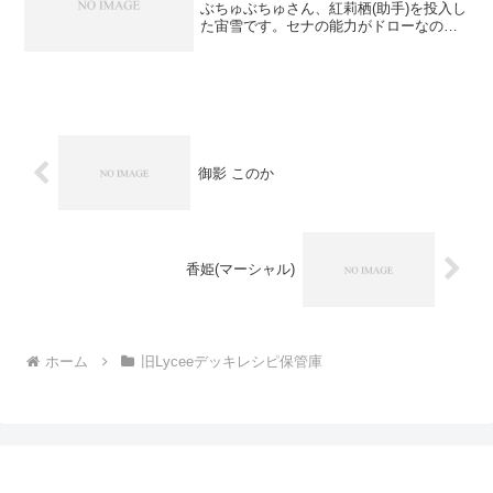
ぶちゅぶちゅさん、紅莉栖(助手)を投入し
た宙雪です。セナの能力がドローなので
シュートと噛み合わない事や、セナの色
拘束を考えて宙寄りの構築になっていま
す。※2010/9/10セナ、紅莉栖と相性のい
い...
御影 このか
香姫(マーシャル)
ホーム
旧Lyceeデッキレシピ保管庫