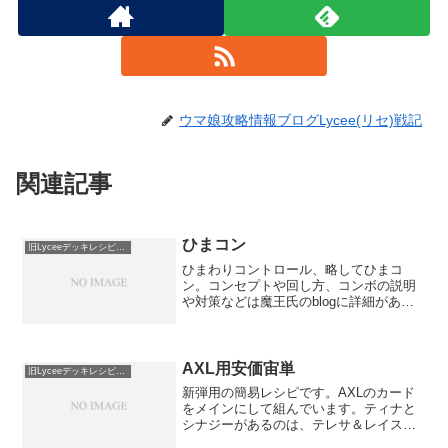
ウマ娘攻略情報ブログLycee(リセ)戦記
関連記事
ひまコン
旧Lyceeデッキレシピ保管庫
ひまわりコントロール、略してひまコ
ン。コンセプトや回し方、コンボの説明
や対策などは魔王氏のblogに詳細があり
ますのでそちらにて。参考：デッキレシ
ピ＆解説「ひまコン」ひまコン ver.みな
とそふと雪60枚EX0 ×44 不幸EX1 ×164...
AXL用安価宙単
旧Lyceeデッキレシピ保管庫
新弾用の簡易レシピです。AXLのカード
をメインにして組んでいます。ティナと
シナジーがあるのは、テレサ＆レイス、
妙子、更沙＆天河、ルカなどがあります