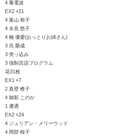
4 毒電波
EX2 ×21
4 葉山 裕子
4 永見 悠子
4 楠 優愛(おっとりお姉さん)
3 呉 榮成
3 突っ込み
3 強制言語プログラム
花31枚
EX1 ×7
2 真壁 椎子
4 御影 このか
1 遭遇
EX2 ×24
4 ジュリアン・メリーウッド
4 岡部 桜子