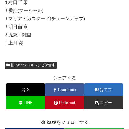
4 村田 千果
3 香姫(マーシャル)
3 マリア・カスタード(チューンナップ)
3 明日宿 傘
2 鳳統・雛里
1 上月 澪
旧Lyceeデッキレシピ保管庫
シェアする
X
Facebook
はてブ
LINE
Pinterest
コピー
kirikazeをフォローする