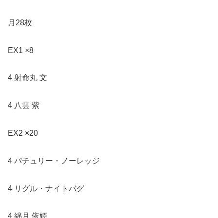
月28枚
EX1 ×8
4 射命丸 文
4 八雲 紫
EX2 ×20
4 パチュリー・ノーレッジ
4 リグル・ナイトバグ
4 綿月 依姫