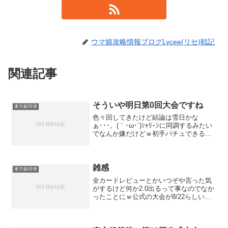
ウマ娘攻略情報ブログLycee(リセ)戦記
関連記事
そういや明日第0回大会ですね
東方銀符律
色々回してきたけど結論は雪日かな
ぁ･･･。(｀･ω･´)ｼｬﾘｰﾝに同調するみたい
でなんか嫌だけどｗ初手パチュできる人
間力さえあれば･･･。
雑感
東方銀符律
全カードレビューとかいつぞや言った気
がするけど何か2.0出るって事なのでなか
ったことにｗ公式の大会が8/22らしいで
すが、どのタイミングならレビュー書け
るのだろう？コミケで出したしもう大丈
夫なのかな？とりあえず現段階の雑感と