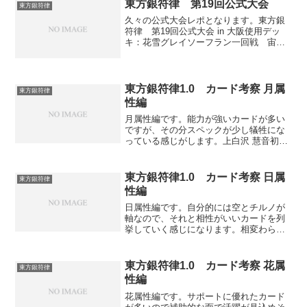
か書いてみたり。...
東方銀符律 第19回公式大会
東方銀符律
久々の公式大会レポとなります。東方銀
符律 第19回公式大会 in 大阪使用デッ
キ：花雪グレイソーフラン一回戦 宙
月 ○相手幻月を椛で止めてたら屠自古登
場で色々と止まらない盤面に。しかしこ
ちらも花の藍様で幻月をレティ対面に吹
っ飛ばす鬼畜プレイ...
東方銀符律1.0 カード考察 月属
東方銀符律
性編
月属性編です。能力が強いカードが多い
ですが、その分スペックが少し犠牲にな
っている感じがします。上白沢 慧音初手
で相手のキーカードを落とすことが出来
る上に4枚きっちり落とせればダメージ的
にも優位に立てます。対応西行妖はご愁
東方銀符律1.0 カード考察 日属
東方銀符律
傷様ｗ鈴仙・優曇華院...
性編
日属性編です。自分的には空とチルノが
軸なので、それと相性がいいカードを列
挙していく感じになります。相変わらず
打点能力は高いです。火焔猫 燐打点加速
能力持ちのキャラクター。魔理沙とは相
互互換のようなもので、こちらは博麗神
東方銀符律1.0 カード考察 花属
東方銀符律
社で空とコンビが組める...
性編
花属性編です。サポートに優れたカード