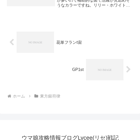
が多いので補助的な面で活躍が見込めそ
うなカラーですね。リリー・ホワイト花
のキーカード。このカードが存在するお
陰で花キャラは全て奇襲的に移動が可能
で、中央AFの競争や、殴ったあとに動か
して他のキャラを通す、...
花単フランt宙
GP1st
ホーム
東方銀符律
ウマ娘攻略情報ブログLycee(リセ)戦記