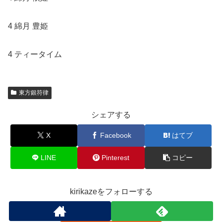
4 綿月 豊姫
4 ティータイム
東方銀符律
シェアする
X
Facebook
はてブ
LINE
Pinterest
コピー
kirikazeをフォローする