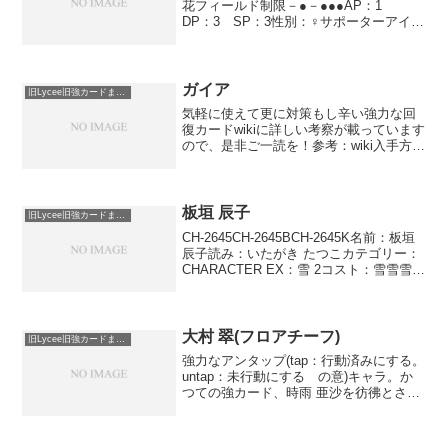
花フィールド制限－●－●●●AP：1
DP：3 SP：3性別：♀サポーターアイギ
スこのキャラが未行動状態の間に使用す
る。このキャラと同列の相手キャラが攻
撃しているバトル中に使用する。バトル
を中...
ガイア
旧Lycee旧強カードまとめ
気軽に使えて更に対策もし辛い強力な回
復カードwikiに詳しい考察が載っています
ので、是非ご一読を！参考：wiki入手方法
AR-0153 Ver.Rewrite Cイラストは2種類あ
ります
板垣 辰子
旧Lycee旧強カードまとめ
CH-2645CH-2645BCH-2645K名前：板垣
辰子読み：いたがき たつこカテゴリー：
CHARACTER EX：雪 2コスト：雪雪雪登
場位置：●－－●●－AP：3DP：3SP：1バ
ス停このキャラが登場したとき、このキ
ャラを除く、雪...
大村 翠(フロアチーフ)
旧Lycee旧強カードまとめ
強力なアンタップ(tap：行動済みにする。
untap：未行動にする の意)キャラ。か
つての強カード、時雨 亜沙を彷彿とさせ
るカードですね。こちらは実質手札2枚で
起動可能で、対応除去や突っ込みや取り
合いなども連続で宣言できるので効きま