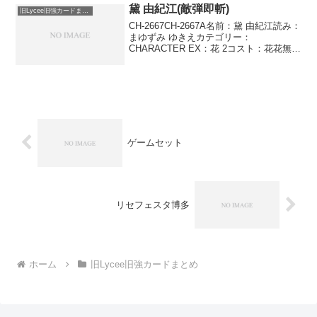
せん。手...
黛 由紀江(敵弾即斬)
旧Lycee旧強カードまとめ
CH-2667CH-2667A名前：黛 由紀江読み：
まゆずみ ゆきえカテゴリー：
CHARACTER EX：花 2コスト：花花無無
登場位置：－－－●●●AP：4DP：3SP：2
サポーター オーダーステップ 敵弾即斬
バトル中に使用する。このキ...
ゲームセット
リセフェスタ博多
ホーム
旧Lycee旧強カードまとめ