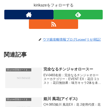
kirikazeをフォローする
ウマ娘攻略情報ブログLycee(リセ)戦記
関連記事
完全なるチンジャオロースー
旧Lycee旧強カードまとめ
EV-0483名前：完全なるチンジャオロー
スーカテゴリー：EVENT EX：花日 1コ
スト：花日無効果：味方キャラ2体を未行
動状態にする。味方キャラ2体を行動済み
状態にする。エキスパンション：
VisualArt's 6.0作品：リトルバスタ...
姫川 風花(アイギス)
旧Lycee旧強カードまとめ
CH-3853姫川 風花EX：花 2使用代償：花