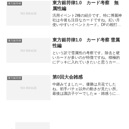
東方銀符律1.0 カード考察 無
東方銀符律
属性編
汎用イベント2種の紹介です。特に博麗神
社は今後も注目なカードですね。紅い月
使いやすいイベントカード。DFの相打ち
や、AFの攻撃、防御上昇など使用用途は
多岐に渡る。相手の手札が2枚以上あれば
常に想定しておく必要のあるカードでし
東方銀符律1.0 カード考察 雪属
東方銀符律
ょう。博麗神社右...
性編
という訳で雪属性の考察です。除去と硬
いカードが多いのが特徴ですね。積極的
にデッキに入れていきたいと思うカード
を紹介していきます。メディスン・メラ
ンコリー置き除去カード。ゲームリムー
ヴなので妹紅などのペナルティにも対処
第0回大会雑感
東方銀符律
可能ですが、西行妖と違っ...
中継みてましたー。優勝は月花でした
ね。初手パチェ以外の動きが見たい所。
最後は諏訪子ゲーでしたｗ・雑感うにゅ
ほのジャンプはちょお偉大。相打ちor一
方落ちからの滑り込みが強烈。同理由で
リリーも優秀。元手も1ハンドなので尚
更。消費手札が少ない紅い...