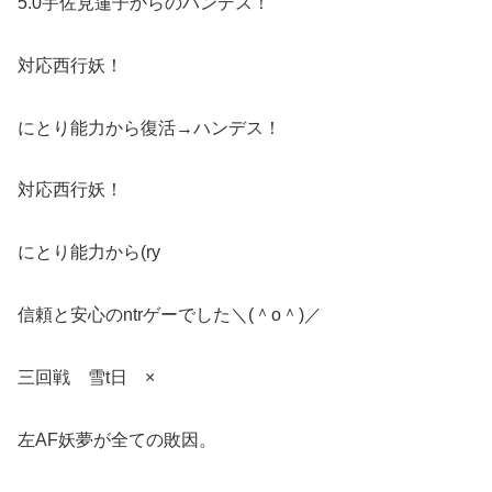
5.0宇佐見蓮子からのハンデス！
対応西行妖！
にとり能力から復活→ハンデス！
対応西行妖！
にとり能力から(ry
信頼と安心のntrゲーでした＼(＾o＾)／
三回戦 雪t日 ×
左AF妖夢が全ての敗因。