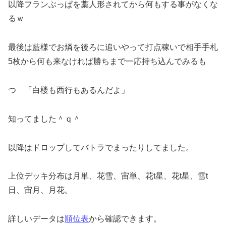
以降フランぶっぱを藁人形されてから何もする事がなくな
るｗ
最後は藍様でお燐を後ろに追いやって打点稼いで相手手札
5枚から何も来なければ勝ちまで一応持ち込んでみるも
つ 「白楼も西行もあるんだよ」
知ってました＾ｑ＾
以降はドロップしてバトラでまったりしてました。
上位デッキ分布は月単、花雪、宙単、花t星、花t星、雪t
日、宙月、月花。
詳しいデータは
順位表
から確認できます。