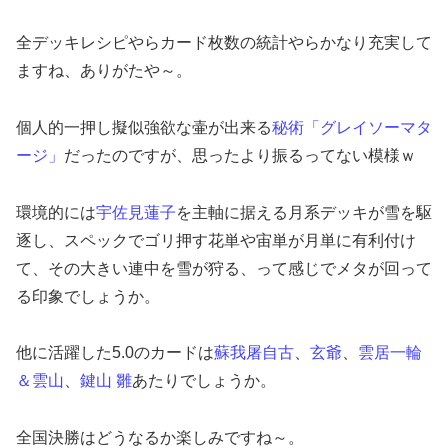
全デッキレシピやらカード枚数の統計やらかなり充実して
ますね、ありがたや～。
個人的一押し擬似強欲な壷が出来る
秘術「グレイソーマタ
ージ」
だったのですが、思ったより振るってない模様ｗ
環境的には
宇佐見蓮子
を主軸に据える月系デッキが雪を駆
逐し、スペックでゴリ押す花単や宙単が月単に有利付け
て、その大きい連中を雪が狩る、って感じでメタが回って
る印象でしょうか。
他に活躍した5.0のカードは
蘇我屠自古
、
玄爺
、
雲居一輪
＆雲山
、
鍵山 雛
あたりでしょうか。
全国決勝はどうなるか楽しみですね～。