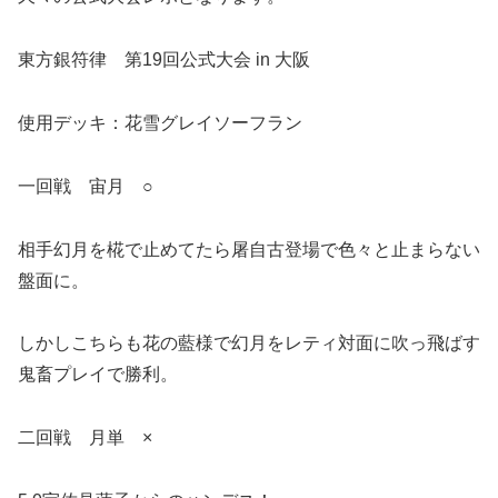
東方銀符律 第19回公式大会 in 大阪
使用デッキ：花雪グレイソーフラン
一回戦 宙月 ○
相手幻月を椛で止めてたら屠自古登場で色々と止まらない
盤面に。
しかしこちらも花の藍様で幻月をレティ対面に吹っ飛ばす
鬼畜プレイで勝利。
二回戦 月単 ×