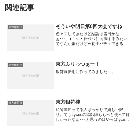
関連記事
そういや明日第0回大会ですね
東方銀符律
色々回してきたけど結論は雪日かな
ぁ･･･。(｀･ω･´)ｼｬﾘｰﾝに同調するみたい
でなんか嫌だけどｗ初手パチュできる人
間力さえあれば･･･。
東方ふりっつぁー！
東方銀符律
銀符宣伝用に作ってみました～。
東方銀符律
東方銀符律
絵師陣知ってる人ばっかりで嬉しい限
り。でもLyceeの絵師陣ももっと使ってほ
しかったなぁ･･･と思うのはやっぱlycee
長い事やってるせいなんだろうなぁ。