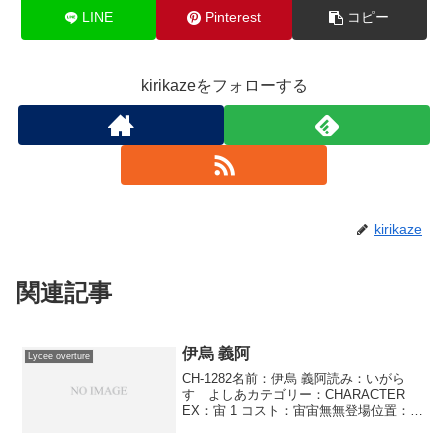
LINE
Pinterest
コピー
kirikazeをフォローする
kirikaze
関連記事
伊烏 義阿
Lycee overture
CH-1282名前：伊烏 義阿読み：いがら
す よしあカテゴリー：CHARACTER
EX：宙 1 コスト：宙宙無無登場位置：
●●●－－－AP：3DP：3SP：1デッキ・ボ
ーナス オーダーステップ 我流魔剣・昼ノ