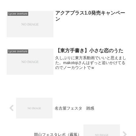
２日２宙１。雪は花と月に対する相性が
きつかった感じでしょうか。以下ランキ
ン...
アクアプラス1.0発売キャンペー
Lycee overture
ン
【東方手書き】小さな恋のうた
Lycee overture
久しぶりに東方系動画でいいと思えまし
た。makotojiさんはずっと追いかけてる
のでノーカウントでｗ
名古屋フェスタ 雑感
岡山フェスタレポ（霧風）