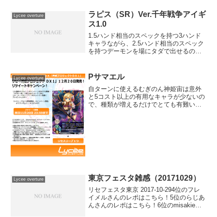
月自ターン中に使用する。このキ...
ラピス（SR）Ver.千年戦争アイギ
Lycee overture
ス1.0
1.5ハンド相当のスペックを持つ3ハンド
キャラながら、2.5ハンド相当のスペック
を持つデーモンを場にタダで出せるの
で、場に出した時点で1ハンド分程度得で
きてしまう、おりゅ勢に相応しい実力を
持つユニット。サポートに乏しい宙属性
Pサマエル
Lycee overture
でSP2のサイド...
自ターンに使えるむぎのん神姫宙は意外
と5コスト以上の有用なキャラが少ないの
で、種類が増えるだけでとても有難いで
すね能力は、バアルやトールなどAP止め
に弱いキャラを介護したり、DP止めして
くるデッキにはDP-2で突破力を上げたり
とかなり便利ま...
東京フェスタ雑感（20171029）
Lycee overture
リセフェスタ東京 2017-10-294位のフレ
イメルさんのレポはこちら！5位のらじあ
んさんのレポはこちら！6位のmisakieさ
んのレポはこちら！入賞ラインは花２月