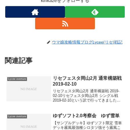
kirikazeをフォローする
ウマ娘攻略情報ブログLycee(リセ)戦記
関連記事
リセフェスタ岡山2月 通常構築戦
Lycee overture
2019-02-10
リセフェスタ岡山2月 通常構築戦 2019-
02-10リセフェスタ岡山2月 シングル戦
2019-02-10という訳で行ってきました岡
山フェスタ。車出してくれたらびさん仁
さんには毎度ながら感謝。今回使ったデ
ッキは輪廻。シングルフリーの参加賞...
ゆずソフト2.0考察会 ゆず雪単
Lycee overture
【サンプルデッキ】ゆずソフト限定 雪単
デッキ霧風最強種シロタツ強そう霧風こ