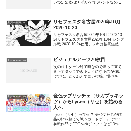
いつSRの奴より強いです3ハンドなのに
シロタツ日いじめのイメージLazy3コスト
強い小牧太市まあ、開始時自動発動が偉
くないわけない霧風実質4点でしかも1点
減速で、ゆず...
リセフェスタ名古屋2020年10月
Lycee overture
2020-10-24
リセフェスタ名古屋2020年10月 2020-10-
24リセフェスタ名古屋2020年10月 シング
ル戦 2020-10-24使用デッキは強靭無敵最
強デッキのアクセラ雪単会場で多い読み
をしていた対日対宙を意識して組みまし
た一回戦 ルルティエ花...
ビジュアルアーツ20枚目
Lycee overture
次の相手ターン終了時なので帰って来て
またアタックできるようになるのが強い
ですね。とりあえず言い得感。場のキャ
ラ数を増やさないので、VA月のテーマで
ある少数精鋭とも噛みあいます。輪廻転
生との相性も抜群ですね。2ハンドEX2で
相手の攻撃してるバ...
金色ラブリッチェ（サガプラネッ
Lycee overture
ツ）からLycee（リセ）を始める
人へ
Lycee（リセ）って何？ 美少女たちが作
品の枠を越えて戦うカードゲームです！
参戦作品はFGOやゆずソフトなど10作品
そしてこの度はビジュアルアーツ2.0とし