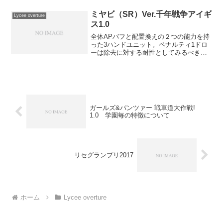
てサガプラネッツが参戦します！今更始
めるのも…それに金恋以外のカードを使
ミヤビ（SR）Ver.千年戦争アイギ
Lycee overture
いたくな...
ス1.0
全体APバフと配置換えの２つの能力を持
った3ハンドユニット。ペナルティ1ドロ
ーは除去に対する耐性としてみるべきだ
ろう。入れ替え能力については、AP止め
の相打ち要員として相手アタッカーに合
わせてDFに出したキャラを、相手が攻撃
してこなかった場...
ガールズ&パンツァー 戦車道大作戦!
1.0 学園毎の特徴について
リセグランプリ2017
ホーム
Lycee overture