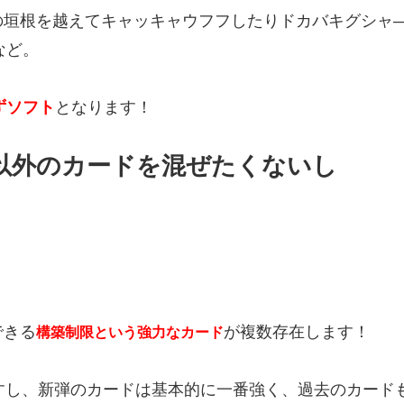
の垣根を越えてキャッキャウフフしたりドカバキグシャ
など。
ずソフト
となります！
以外のカードを混ぜたくないし
！
できる
が複数存在します！
構築制限という
強力なカード
すし、新弾のカードは基本的に一番強く、過去のカード