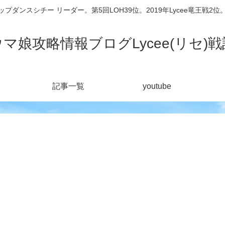
シチー リーダー。第5回LOH39位。2019年Lycee竜王戦2位。201
ウマ娘攻略情報ブログLycee(リセ)戦
記事一覧
youtube