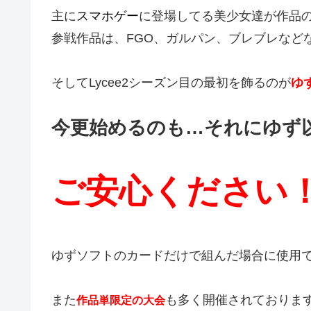
主に
スマホゲー
に登場してる美少女達が作品
参戦作品は、FGO、ガルパン、ブレブレなど
そしてLycee2シーズン目の最初を飾るのが
ゆ
今更始めるのも…それにゆず
ご安心ください
ゆずソフトのカードだけで組んだ場合に使用
また
も多く開催されておりま
作品単限定の大会