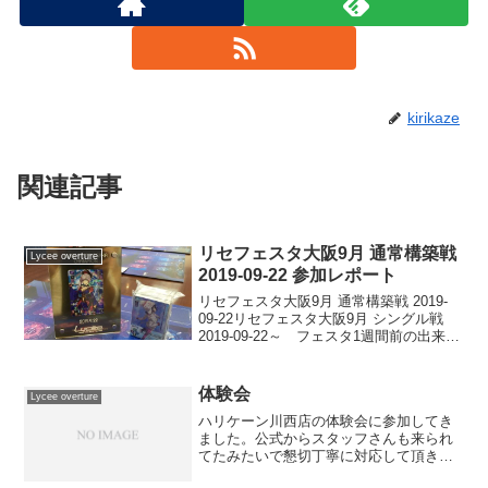
kirikaze
関連記事
リセフェスタ大阪9月 通常構築戦
Lycee overture
2019-09-22 参加レポート
リセフェスタ大阪9月 通常構築戦 2019-
09-22リセフェスタ大阪9月 シングル戦
2019-09-22～ フェスタ1週間前の出来
事 ～イキリ風君「雪単最強デッキなん
で不利デッキとかないっすわ(｀・ω・´)ｷ
ﾘｯ 日単すら越えられるんだ...
体験会
Lycee overture
ハリケーン川西店の体験会に参加してき
ました。公式からスタッフさんも来られ
てたみたいで懇切丁寧に対応して頂きま
した。体験会参加者は10人くらい居たか