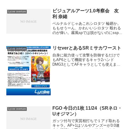
な？昨今の都心に近いTCGショップは席
を用意すると常時満員になるくらい活気
がありますが、ここも...
ビジュアルアーツ1.0考察会 友
Lycee overture
利 奈緒
ベルナルドじゃあこれシロタツ 輪廻か。
ももせうーん、かわいいシロタツ 殴れる
のが偉い。霧風spでは脱がないのにsspで
いきなり脱ぐ子ベルナルド あんま強くな
いと思ってましたが、使ってみてあんま
強くないことを改めて実感できましたシ
リセverとあるSRミサカワースト
Lycee overture
ロタツ 草霧...
自身に能力使って攻撃を防御するだけで
もAP6として機能するキャラ2ハンド
DMG3としてAFキャラとしても使えます
ね (function(b,c,f,g,a,d,e)
{b.MoshimoAffiliateObject=a;b=b||funct...
FGO 今日の1枚 11/24（SRネロ・
Lycee overture
Uオジマン）
ガッツ付与で実質相打ちで１アド取れる
キャラ。AP+1はソルやアンズーが3:0連