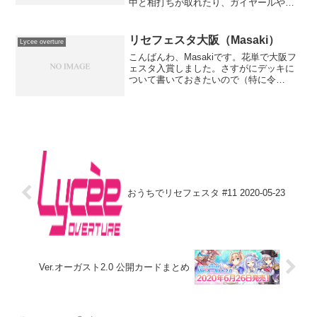
中と相打ちが取れたり、ガイヤールやカ
ルパッチョでDP3連中と相打ちからガッ
ツで復活して返しで殴る、みたいな動き
が強そうです。ヘルモーズも笹瀬川佐々
リセフェスタ大阪（Masaki）
Lycee overture
美以外にも相方が...
こんばんわ、Masakiです。花単で大阪フ
ェスタ入賞しました。さすがにデッキに
ついて書いておきたいので（特に令
呪）、戦記さんにお邪魔してます。デッ
キ↓うんちく・令呪真っ先に令呪4枚ｗｗ
ｗって言われそうなところなので解説し
ます。何を目的とした...
おうちでリセフェスタ #11 2020-05-23
Ver.オーガスト2.0 公開カードまとめ