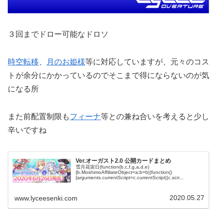
３回までドロー可能なドロソ
時空転移
、
月のお姫様
等に対応していますが、元々のコス
トが余分にかかっているのでそこまで得にならないのが気
になる所
また前配置制限も
フィーナ
等との兼ね合いを考えると少し
辛いですね
Ver.オーガスト2.0 公開カードまとめ
雪月花宙日(function(b,c,f,g,a,d,e)
{b.MoshimoAffiliateObject=a;b=b||function()
{arguments.currentScript=c.currentScript||c.scri...
2020.05.27
www.lyceesenki.com