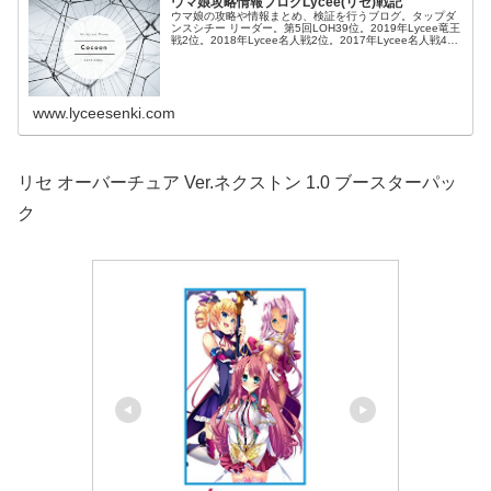
ウマ娘攻略情報ブログLycee(リセ)戦記
ウマ娘の攻略や情報まとめ、検証を行うブログ。タップダ
ンスシチー リーダー。第5回LOH39位。2019年Lycee竜王
戦2位。2018年Lycee名人戦2位。2017年Lycee名人戦4
位。
www.lyceesenki.com
リセ オーバーチュア Ver.ネクストン 1.0 ブースターパッ
ク