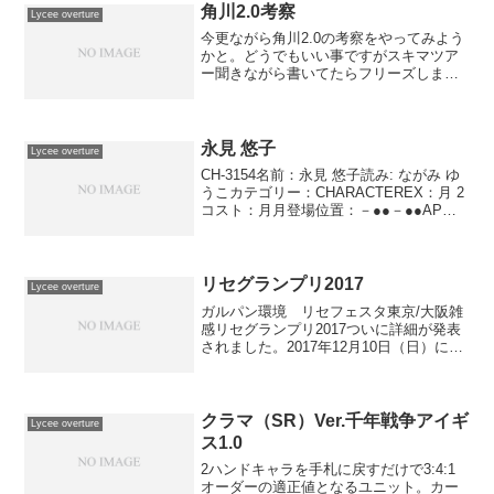
角川2.0考察
Lycee overture
今更ながら角川2.0の考察をやってみよう
かと。どうでもいい事ですがスキマツア
ー聞きながら書いてたらフリーズしまし
た(/Д`)故に二度目のチャレンジ。手抜き
しないように頑張らねば･･･ｗ《赤》・バ
ーン＆ディードリット先行収録カード。
茉莉とアナ...
永見 悠子
Lycee overture
CH-3154名前：永見 悠子読み: ながみ ゆ
うこカテゴリー：CHARACTEREX：月 2
コスト：月月登場位置：－●●－●●AP：
2DP：2SP：2ないしょの関係 自ターン中
に使用する。自分の手札をランダムに3枚
横に置く。置いたとき、自...
リセグランプリ2017
Lycee overture
ガルパン環境 リセフェスタ東京/大阪雑
感リセグランプリ2017ついに詳細が発表
されました。2017年12月10日（日）に東
京にて開催。予選が10時～ 決勝が12時
～予選に出場するには、リセフェスタで
各属性1位で権利を獲得するか、各店舗で
開催...
クラマ（SR）Ver.千年戦争アイギ
Lycee overture
ス1.0
2ハンドキャラを手札に戻すだけで3:4:1
オーダーの適正値となるユニット。カー