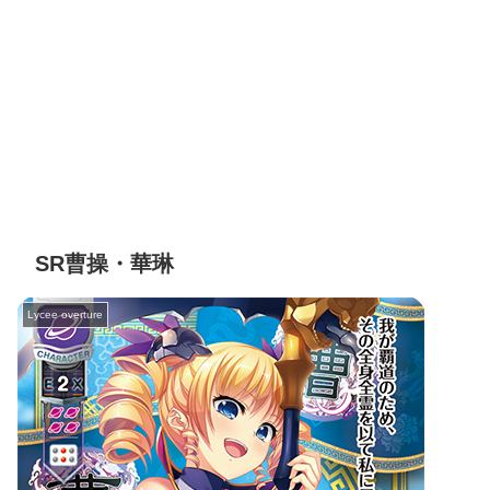
SR曹操・華琳
Lycee overture