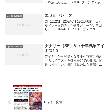
ドを戻し終えたリンネを1ターン早く戻し
て手札を増やすのを早めたり、アンデル
セン経由で出したりすれば2ハンドキャラ
として運用できるので、手札の枚数が重
エセルドレーダ
Lycee overture
要となる雪や月...
CH-1202CH-1202ACH-1202B名前：エセ
ルドレーダ読み：えせるどれーだカテゴ
リー：CHARACTER EX：雪 2 コスト：
雪雪登場位置：●－●●－●AP：2DP：
2SP：1狂信このキャラが登場したとき、
自分は自分の手札全て...
ナナリー（SR）Ver.千年戦争アイ
Lycee overture
ギス1.0
アイギスから登場となる手札宣言と描き
下ろしイラストを引っ提げての登場。背
景も神々しい。属性は意外にも雪属性。
能力は雪属性らしく除去。代表的な除去
であるハンドソニックが同様に雪4点なの
で、コストは適正値と言える。あちらが
バトル中に打てないのに...
R孫権・炎蓮