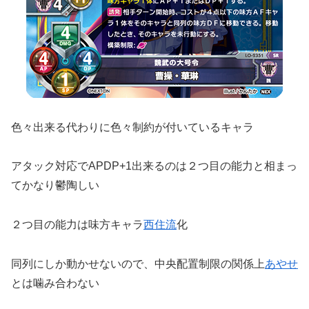
色々出来る代わりに色々制約が付いているキャラ
アタック対応でAPDP+1出来るのは２つ目の能力と相まっ
てかなり鬱陶しい
２つ目の能力は味方キャラ
西住流
化
同列にしか動かせないので、中央配置制限の関係上
あやせ
とは噛み合わない