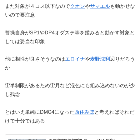
また対象が４コス以下なので
クオン
や
サマエル
も動かせな
いので要注意
曹操自身がSP1やDP4オダステ等を鑑みると動かす対象と
しては妥当な印象
他に相性が良さそうなのは
エロイナ
や
麦野沈利
辺りだろう
か
宙単制限があるため宙月など混色にも組み込めないのが少
し残念
とはいえ単純にDMG4になった
西住みほ
と考えればそれだ
けで十分ではある