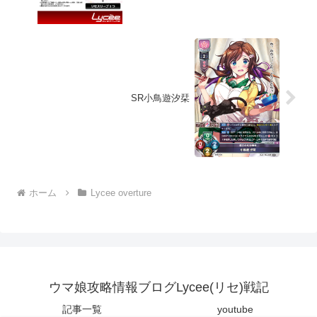
SR小鳥遊汐栞
ホーム
Lycee overture
ウマ娘攻略情報ブログLycee(リセ)戦記
記事一覧
youtube