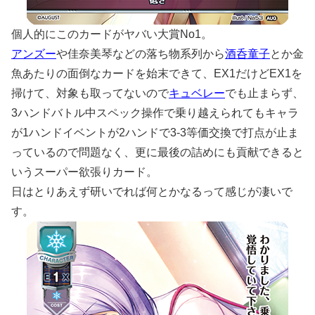
個人的にこのカードがヤバい大賞No1。
アンズー
や佳奈美琴などの落ち物系列から
酒呑童子
とか金
魚あたりの面倒なカードを始末できて、EX1だけどEX1を
掃けて、対象も取ってないので
キュベレー
でも止まらず、
3ハンドバトル中スペック操作で乗り越えられてもキャラ
が1ハンドイベントが2ハンドで3-3等価交換で打点が止ま
っているので問題なく、更に最後の詰めにも貢献できると
いうスーパー欲張りカード。
日はとりあえず研いでれば何とかなるって感じが凄いで
す。