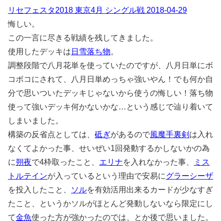
リセフェスタ2018 東京4月 シングル戦 2018-04-29
悔しい。
この一言に尽きる戦績を残してきました。
使用したデッキは
日雪落ち物
。
調整段階で八月花単を使っていたのですが、八月日単にボ
コボコにされて、八月日単めっちゃ強いやん！でも何か自
分で思いついたデッキじゃないから使うの悔しい！落ち物
使って強いデッキ何かないかな…という感じで辿り着いて
しまいました。
構築の反省点としては、
砥ぎ
があるので
風魔手裏剣
は入れ
なくてよかった事、せいぜい1回発動するかしないかの為
に
朔夜
で4枠取ったこと、
エリナ
を入れなかった事、
ミス
トルテイン
が入っているという理由で安易に
グラーシーザ
を投入したこと、
ソル
を有効活用出来るカードが少なすぎ
たこと、というかソルがほとんど発動しないなら限定にし
て
金魚
使った方が強かったのでは、とか後で思いました。