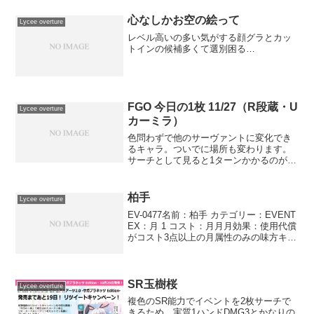
心なしかお空の絵って
Lycee overture
レベル高いの多い気がする顔グラとカッ
トインの候補多くて選別困る…
FGO 今日の1枚 11/27（R段蔵・U
Lycee overture
カーミラ）
色問わずで他のサーヴァントに変化でき
るキャラ。ついでに場所も変わります。
サーチとして見ると1ターンかかるのがち
ょっと悠長な感じがします。混色にする
にしても雪3点がネックですね。条件が
中々シビア気味ですが、fgo雪ならジャッ
柏手
Lycee overture
クに荊軻にゴルゴー...
EV-0477名前：柏手 カテゴリー：EVENT
EX：月 1 コスト：月月月効果：使用代償
がコスト3点以上の月属性のみの味方キャ
ラ1体を破棄する。破棄したとき、そのキ
ャラが登場していたフィールドに、その
フィールドと同列の相手キャラ1体を移...
SR玉樹桜
Lycee overture
複色のSR能力でイベントを2枚サーチで
きるため、実質1ハンドDMG3とかなりの