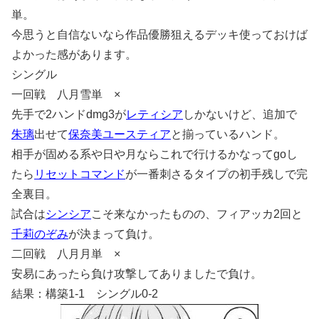
単。
今思うと自信ないなら作品優勝狙えるデッキ使っておけば
よかった感があります。
シングル
一回戦 八月雪単 ×
先手で2ハンドdmg3が
レティシア
しかないけど、追加で
朱璃
出せて
保奈美
ユースティア
と揃っているハンド。
相手が固める系や日や月ならこれで行けるかなってgoし
たら
リセットコマンド
が一番刺さるタイプの初手残しで完
全裏目。
試合は
シンシア
こそ来なかったものの、フィアッカ2回と
千莉
のぞみ
が決まって負け。
二回戦 八月月単 ×
安易にあったら負け攻撃してありましたで負け。
結果：構築1-1 シングル0-2