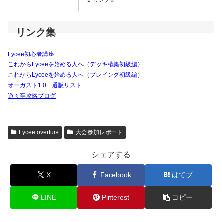
リンク集
Lycee初心者講座
これからLyceeを始める人へ（デッキ構築初級編）
これからLyceeを始める人へ（プレイング初級編）
オーガスト1.0 通販リスト
遊々亭攻略ブログ
Lycee overture
大会参加レポート
シェアする
X
Facebook
はてブ
LINE
Pinterest
コピー