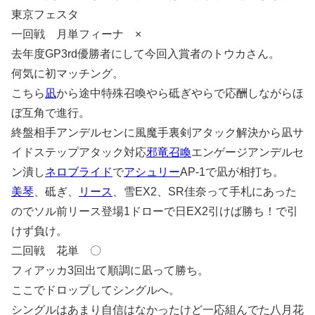
東京フェスタ
一回戦 月単フィーナ ×
去年度GP3rd優勝者にして今回入賞者のトウカさん。
何気に初マッチング。
こちら
凪
から途中特殊召喚やら砥ぎやらで応酬しながらほ
ぼ互角で進行。
終盤相手アンデルセンに風魔手裏剣アタック解決から凪サ
イドステップアタック対応
邪竜召喚
エンゲージアンデルセ
ン潰し
ネロブライド
で
アシュリー
AP-1で凪が相打ち。
美琴
、砥ぎ、
リース
、雪EX2、SR佳奈って手札にあった
のでソル前リース登場1ドローで日EX2引けば勝ち！で引
けず負け。
二回戦 花単 〇
フィアッカ3回出て順調に凪って勝ち。
ここでドロップしてシングルへ。
シングルはあまり自信はなかったけど一応組んでた八月花