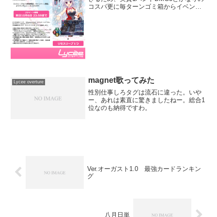
コスパ更に毎ターンゴミ箱からイベント
をサーチして打てるため、何度も打てる
と強いイベントと相性が良い過去のカー
ドプールで相性がいいのはリラックスや
留年辺りだろうか(...
magnet歌ってみた
Lycee overture
性別仕事しろタグは流石に違った。いや
ー、あれは素直に驚きましたねー。総合1
位なのも納得ですわ。
Ver.オーガスト1.0 最強カードランキン
グ
八月日単