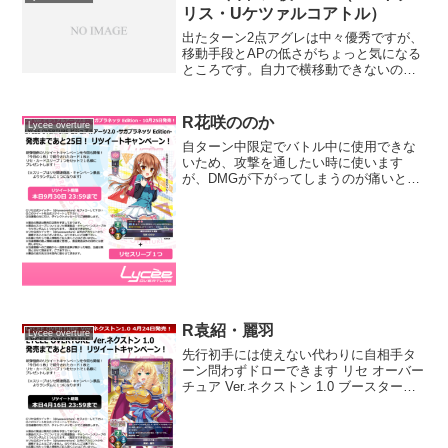
リス・Uケツァルコアトル）
出たターン2点アグレは中々優秀ですが、
移動手段とAPの低さがちょっと気になる
ところです。自力で横移動できないのも
ソルを考えると辛い。現築ではオジマン
なので相性は良さそうです。花とかには
刺さりそうなスペック。能力はタップが
R花咲ののか
Lycee overture
ちょっと重いですね。
自ターン中限定でバトル中に使用できな
いため、攻撃を通したい時に使います
が、DMGが下がってしまうのが痛いとこ
ろ杏やラストオーダー、初春などで上手
くカバーしたいですねアンナとの相違点
は、DMGが下がる代わりにAPが上がり、
対象が花キャラ限定で...
R袁紹・麗羽
Lycee overture
先行初手には使えない代わりに自相手タ
ーン問わずドローできます リセ オーバー
チュア Ver.ネクストン 1.0 ブースターパ
ック (function(b,c,f,g,a,d,e)
{b.MoshimoAffiliateObject=a;b=b...