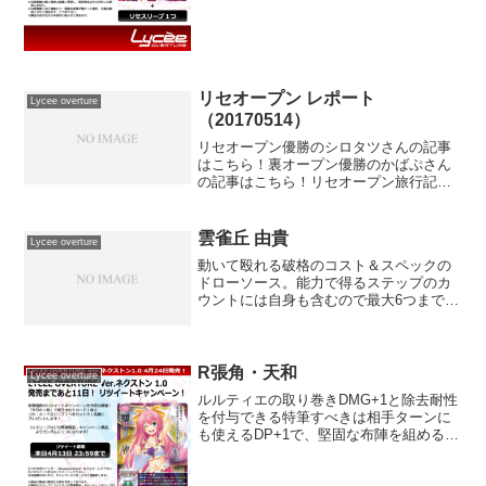
リセオープン レポート
Lycee overture
（20170514）
リセオープン優勝のシロタツさんの記事
はこちら！裏オープン優勝のかばぷさん
の記事はこちら！リセオープン旅行記い
よいよやってきましたlyceeFGO環境最強
決定戦。持って行ったデッキは対日メタ
仕様の日単。カルデアス0令呪3アトラス
雲雀丘 由貴
Lycee overture
院3がこの構築...
動いて殴れる破格のコスト＆スペックの
ドローソース。能力で得るステップのカ
ウントには自身も含むので最大6つまで得
ることが可能です。とはいえ序盤の2～3
で十分ドロソとしての役割は果たせま
す。悟史のバットやテレサなどで破棄す
れば凄い効率になります...
R張角・天和
Lycee overture
ルルティエの取り巻きDMG+1と除去耐性
を付与できる特筆すべきは相手ターンに
も使えるDP+1で、堅固な布陣を組めるだ
ろう リセ オーバーチュア Ver.ネクストン
1.0 ブースターパック