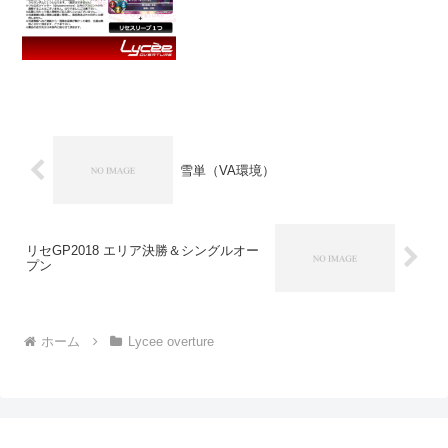
(function(b,c,f,g,a,d,e){...
雪単（VA環境）
リセGP2018 エリア決勝＆シングルオー
プン
ホーム
Lycee overture