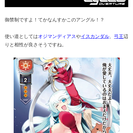
御禁制ですよ！てかなんすかこのアングル！？
使い道としては
オジマンディアス
や
イスカンダル
、
弓王
辺
りと相性が良さそうですね。