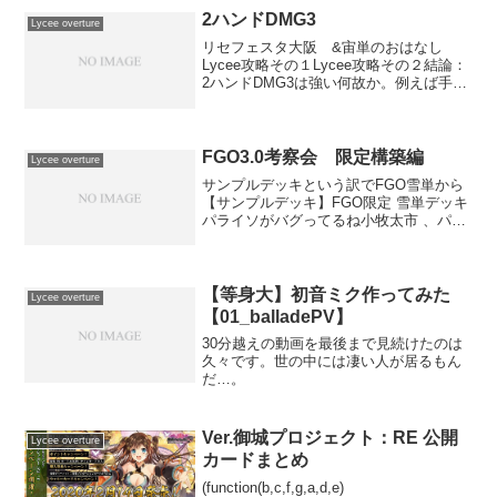
ム...
2ハンドDMG3
Lycee overture
リセフェスタ大阪 &宙単のおはなし
Lycee攻略その１Lycee攻略その２結論：
2ハンドDMG3は強い何故か。例えば手札
を6枚持っていたとしよう。おもむろにネ
クロノミコンとペルーンを出してみたと
する。その場合、打点は6点になる。では
ロムルス...
FGO3.0考察会 限定構築編
Lycee overture
サンプルデッキという訳でFGO雪単から
【サンプルデッキ】FGO限定 雪単デッキ
パライソがバグってるね小牧太市 、パラ
イソはズルにゃぁぁ 、パライソもだしセ
ミラミスの処理に困る〜〜〜これマリガ
ン基準難しいなって思ったほんまにエド
モンか？？ほん...
【等身大】初音ミク作ってみた
Lycee overture
【01_balladePV】
30分越えの動画を最後まで見続けたのは
久々です。世の中には凄い人が居るもん
だ…。
Ver.御城プロジェクト：RE 公開
Lycee overture
カードまとめ
(function(b,c,f,g,a,d,e)