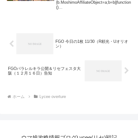
{b.MoshimoAffiliateObject=a;b=b||function
()
{arguments.currentScript=c.currentScript||
c.scripts;(...
FGO 今日の1枚 11/30（R頼光・Uオリオ
ン）
FGOパラレルキラ公開＆リセフェスタ大
阪（１２月１６日）告知
ホーム
Lycee overture
ウマ娘攻略情報ブログLycee(リセ)戦記