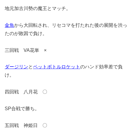
地元加古川勢の魔王とマッチ。
金魚
から大回転され、リセコマを打たれた後の展開を渋っ
たのが敗因で負け。
三回戦 VA花単 ×
ダージリン
と
ペットボトルロケット
のハンド効率差で負
け。
四回戦 八月花 〇
SP合戦で勝ち。
五回戦 神姫日 〇