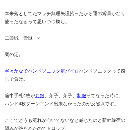
本来落としてたマッチ無理矢理拾ったから運の総量かなり
使ったなぁって思いつつ勝ち。
二回戦 雪単 ×
案の定。
寧々
かなで
ハンドソニック
翁
パイロ
ハンドソニックって感
じで負け。
途中手札4枚が
お銀
、茉子、茉子、
制服
ってなった時に、
ハンド4枚ターンエンド出来なかったのが反省点です。
ここでどうも流れが向いてないなと感じたのと新幹線宿の
望みが絶たれたのでドロップ。