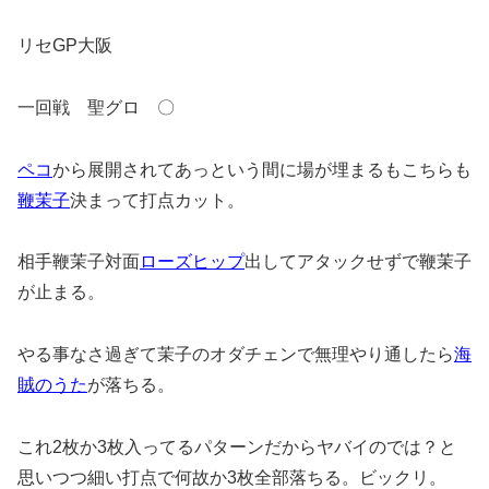
リセGP大阪
一回戦 聖グロ 〇
ペコ
から展開されてあっという間に場が埋まるもこちらも
鞭
茉子
決まって打点カット。
相手鞭茉子対面
ローズヒップ
出してアタックせずで鞭茉子
が止まる。
やる事なさ過ぎて茉子のオダチェンで無理やり通したら
海
賊のうた
が落ちる。
これ2枚か3枚入ってるパターンだからヤバイのでは？と
思いつつ細い打点で何故か3枚全部落ちる。ビックリ。