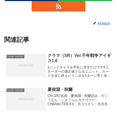
kirikaze
関連記事
クラマ（SR）Ver.千年戦争アイギ
Lycee overture
ス1.0
2ハンドキャラを手札に戻すだけで3:4:1
オーダーの適正値となるユニット。カー
ドを戻し終えたリンネを1ターン早く戻し
て手札を増やすのを早めたり、アンデル
セン経由で出したりすれば2ハンドキャラ
として運用できるので、手札の枚数が重
夏侯淵・秋蘭
Lycee overture
要となる雪や月...
CH-2267名前：夏侯淵・秋蘭読み：かこ
うえん・しゅうらんカテゴリー：
CHARACTER EX：月 1コスト：月月月月
登場位置：－●●－●●AP：4DP：4SP：2
夏侯妙才ターン開始時、自分のゴミ箱の
月属性のカードをランダムに6枚、ゲー