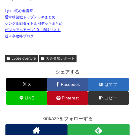
Lycee初心者講座
通常構築戦トップデッキまとめ
シングル戦タイトル別デッキまとめ
ビジュアルアーツ1.0 通販リスト
遊々亭攻略ブログ
Lycee overture
大会参加レポート
シェアする
X
Facebook
はてブ
LINE
Pinterest
コピー
kirikazeをフォローする