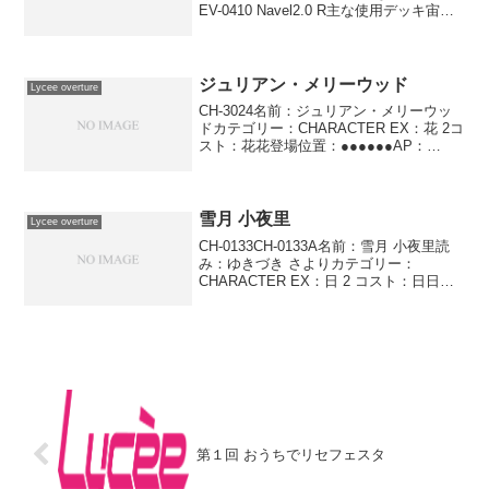
EV-0410 Navel2.0 R主な使用デッキ宙花
日系デッキ
ジュリアン・メリーウッド
Lycee overture
CH-3024名前：ジュリアン・メリーウッ
ドカテゴリー：CHARACTER EX：花 2コ
スト：花花登場位置：●●●●●●AP：
2DP：2SP：3デッキ・ボーナス スイート
ウォーター人民解放戦線 自ターン中に使
用する。自分の手札を1枚破棄す...
雪月 小夜里
Lycee overture
CH-0133CH-0133A名前：雪月 小夜里読
み：ゆきづき さよりカテゴリー：
CHARACTER EX：日 2 コスト：日日無
無登場位置：●－－●●● AP：2DP：
2SP：2蘇生祝いターン中、この特殊能力
を３回処理している場合、この特...
第１回 おうちでリセフェスタ