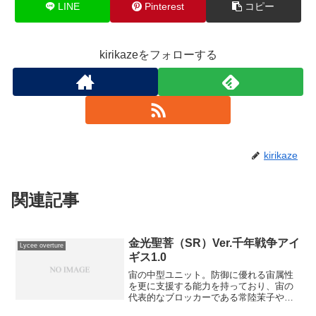
LINE
Pinterest
コピー
kirikazeをフォローする
kirikaze
関連記事
金光聖菩（SR）Ver.千年戦争アイ
Lycee overture
ギス1.0
宙の中型ユニット。防御に優れる宙属性
を更に支援する能力を持っており、宙の
代表的なブロッカーである常陸茉子や西
住みほの突破攻撃ラインを更に引き上げ