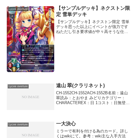
てくれる。アイギスにも同様に防御に優
れたユニットが出れば真価が発揮される
【サンプルデッキ】ネクストン限
Lycee overture
と思われる。アイギス リ...
定 雪単デッキ
【サンプルデッキ】ネクストン限定 雪単
デッキ思った以上にイベントが強力です
ねただし引き要求値が中々高そうな仕様
ですリセ オーバーチュア Ver.ネクストン
1.0 ブースターパック
遠山 翠(クラリネット)
Lycee overture
CH-1552CH-1552ACH-1552B名前：遠山
翠読み：とおやま みどりカテゴリー：
CHARACTEREX：日 1コスト：日無登場
位置：●●●●●●AP：3DP：1SP：1アグレ
ッシブクラリネット 味方キャラ1体はタ
ーン終了時まで...
一大決心
Lycee overture
ミラーで有利を付ける為のカード。詳し
くはwikiにて。参考：wiki主な入手方法