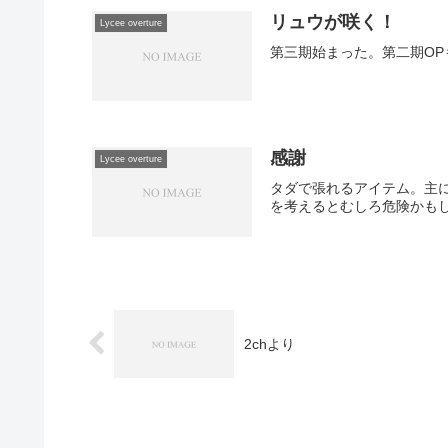
リュウが咲く！
Lycee overture
第三期始まった。第二期O
感謝
Lycee overture
タダで張れるアイテム。主
を考えるとむしろ危険かもし
2chより