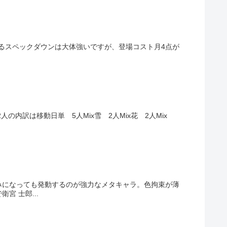
えるスペックダウンは大体強いですが、登場コスト月4点が
12人の内訳は移動日単 5人Mix雪 2人Mix花 2人Mix
みになっても発動するのが強力なメタキャラ。色拘束が薄
 士郎...