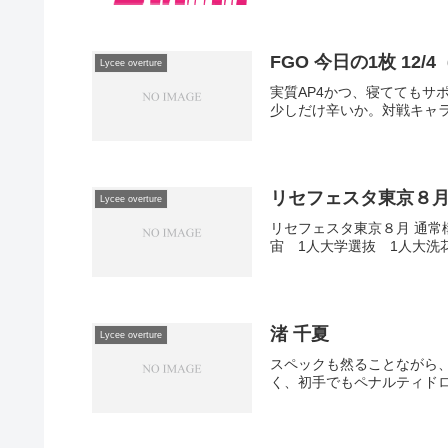
FGO 今日の1枚 12
Lycee overture
実質AP4かつ、寝ててもサ
少しだけ辛いか。対戦キャ
リセフェスタ東京８
Lycee overture
リセフェスタ東京８月 通常構築戦
宙 1人大学選抜 1人大洗花
渚 千夏
Lycee overture
スペックも然ることながら
く、初手でもペナルティドロ