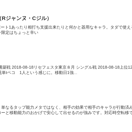
/4（Rジャンヌ・Cジル）
ポート1あったり相打ち支援出来たりと何かと器用なキャラ。タダで使
ラ限定はちょっと辛い
月
 2018-08-18リセフェスタ東京８月 シングル戦 2018-08-18上位
単tペコ 1人という感じに。移動日1強...
、単なるタップ能力メタではなく、相手の効果で相手のキャラが行動済
ーと移動能力のおかげで安心して出せるのが強みです。対応時空転移で衛宮