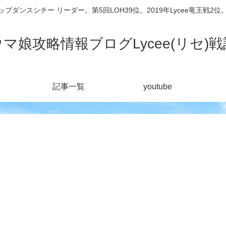
シチー リーダー。第5回LOH39位。2019年Lycee竜王戦2位。201
ウマ娘攻略情報ブログLycee(リセ)戦
記事一覧
youtube