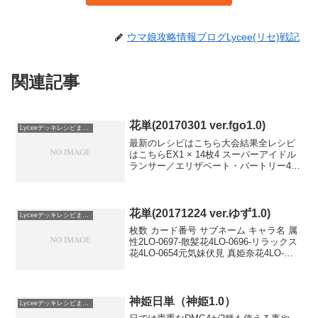
ウマ娘攻略情報ブログLycee(リセ)戦記
関連記事
花単(20170301 ver.fgo1.0)
Lyceeデッキレシピまとめ
最新のレシピはこちら大会結果全レシピ
はこちらEX1 × 14枚4 スーパーアイドル
ランサー／エリザベート・バートリー4
うたかたの恋 キャスター／メディア〔リ
リィ〕2 誰かの為の物語 キャスター／ナ
ーサリー・ライム1 魅惑の美声 ライダ
ー...
花単(20171224 ver.ゆず1.0)
Lyceeデッキレシピまとめ
枚数 カード番号 サブネーム キャラ名 属
性2LO-0697-散髪花4LO-0696-リラックス
花4LO-0654元気妹伏見 真姫奈花4LO-
0651追憶夏空娘上坂 茅羽耶花4LO-0642
獣亭給仕稲叢 莉音花2LO-0638マーメイド
ライ...
神姫日単（神姫1.0）
Lyceeデッキレシピまとめ