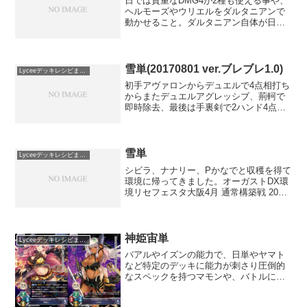
日では貴重なDMG4が2種も使える事や、
ヘルモーズやウリエルをダルタニアンで
動かせること。ダルタニアン自体が日の
弱点だった固めに対して強い事、除去に
強いドロソのソルを使える事などが特徴
です。マリガン基準もソル有り無しだけ
なので非常に簡単です...
雪単(20170801 ver.ブレブレ1.0)
Lyceeデッキレシピまとめ
初手アヴァロンからデュエルで4点相打ち
からまたデュエルアグレッシブ、荊軻で
即時除去、最後は手裏剣で2ハンド4点
と、ブレブレ環境は雪がやりたい放題出
来た環境でした。アヴァロンが使えた大
型大会6回の内入賞デッキの約半数が雪
単、優勝は全て雪単、と...
雪単
Lyceeデッキレシピまとめ
シビラ、ナナリー、Pかなでと収穫を得て
環境に帰ってきました。オーガストDX環
境リセフェスタ大阪4月 通常構築戦 2019-
04-14 5位アイギス1.0環境リセフェスタ
札幌3月 通常構築戦 2019-03-24 1位リセ
フェスタ札幌3月 通...
神姫宙単
Lyceeデッキレシピまとめ
バアルやイズンの能力で、日単やヤマト
など特定のデッキに能力が刺さり圧倒的
なスペックを持つマモンや、バトルにお
いて無類の強さを誇るアガリアレプトな
ど強力な 4ハンドキャラを展開するデッ