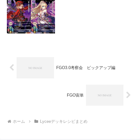
キ です【サンプルデッキ】神姫プロジェ
クト限定 宙単デッキ...
FGO3.0考察会 ピックアップ編
FGO宙単
ホーム
Lyceeデッキレシピまとめ