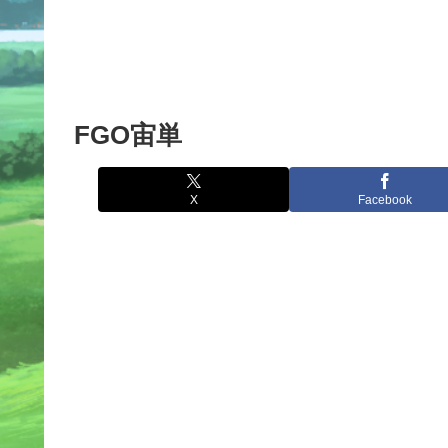
FGO宙単
X
Facebook