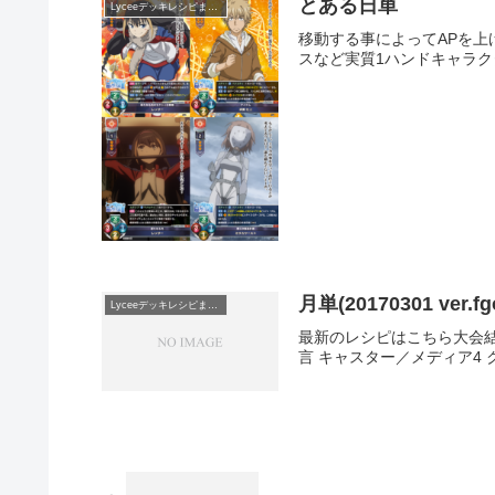
とある日単
Lyceeデッキレシピまとめ
移動する事によってAPを上
スなど実質1ハンドキャラク
月単(20170301 ver.fg
Lyceeデッキレシピまとめ
最新のレシピはこちら大会結果
言 キャスター／メディア4 