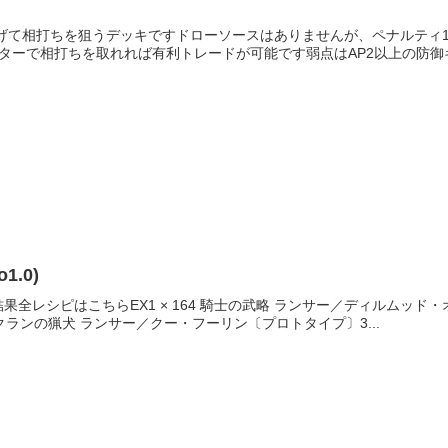
げて相打ちを狙うデッキですドローソースはありませんが、ペナルティ
ターで相打ちを取れれば有利トレードが可能です弱点はAP2以上の防御キャ
o1.0)
全レシピはこちらEX1 × 164 騎士の武略 ランサー／ディルムッド・
クランの猟犬 ランサー／クー・フーリン〔プロトタイプ〕3...