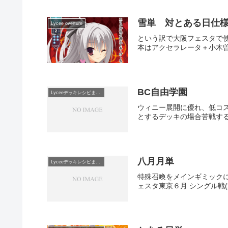
雪単 対とある日仕
Lycee overture
という訳で大阪フェスタで
本はアクセラレータ＋小木曽
BC自由学園
Lyceeデッキレシピまとめ
ウィニー展開に優れ、低コ
とするデッキの場合苦戦するこ
八月月単
Lyceeデッキレシピまとめ
特殊召喚をメインギミックに
ェスタ東京６月 シングル戦(20