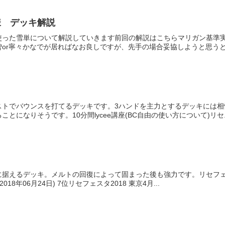
様 デッキ解説
使った雪単について解説していきます前回の解説はこちらマリガン基準
or寧々かなでが居ればなお良しですが、先手の場合妥協しようと思うと結
ストでバウンスを打てるデッキです。3ハンドを主力とするデッキには相
とになりそうです。10分間lycee講座(BC自由の使い方について)リセ..
据えるデッキ。メルトの回復によって固まった後も強力です。リセフェスタ東
18年06月24日) 7位リセフェスタ2018 東京4月...