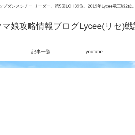
シチー リーダー。第5回LOH39位。2019年Lycee竜王戦2位。201
ウマ娘攻略情報ブログLycee(リセ)戦
記事一覧
youtube