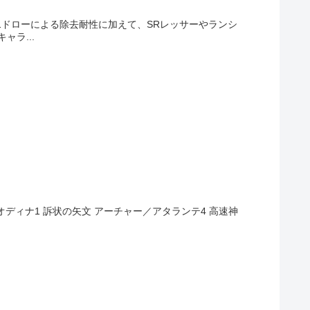
1ドローによる除去耐性に加えて、SRレッサーやランシ
ラ...
オディナ1 訴状の矢文 アーチャー／アタランテ4 高速神