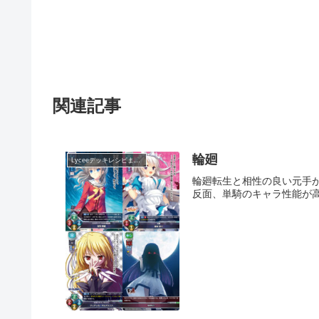
関連記事
輪廻
Lyceeデッキレシピまとめ
輪廻転生と相性の良い元手
反面、単騎のキャラ性能が高かっ